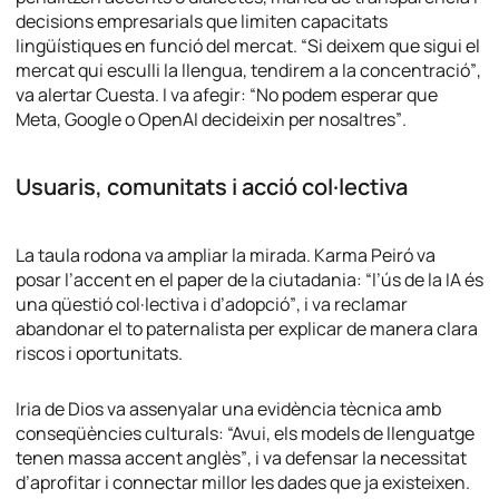
decisions empresarials que limiten capacitats
lingüístiques en funció del mercat.
“Si deixem que sigui el
mercat qui esculli la llengua, tendirem a la concentració”
,
va alertar Cuesta. I va afegir:
“No podem esperar que
Meta, Google o OpenAI decideixin per nosaltres”
.
Usuaris, comunitats i acció col·lectiva
La taula rodona va ampliar la mirada. Karma Peiró va
posar l’accent en el paper de la ciutadania:
“l’ús de la IA és
una qüestió col·lectiva i d’adopció”
, i va reclamar
abandonar el to paternalista per explicar de manera clara
riscos i oportunitats.
Iria de Dios va assenyalar una evidència tècnica amb
conseqüències culturals:
“Avui, els models de llenguatge
tenen massa accent anglès”
, i va defensar la necessitat
d’aprofitar i connectar millor les dades que ja existeixen.