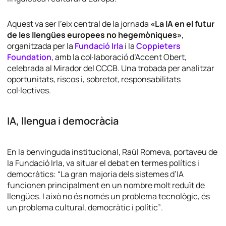
Aquest va ser l’eix central de la jornada
«La IA en el futur
de les llengües europees no hegemòniques»
,
organitzada per la
Fundació Irla
i la
Coppieters
Foundation
, amb la col·laboració d’Accent Obert,
celebrada al Mirador del CCCB. Una trobada per analitzar
oportunitats, riscos i, sobretot, responsabilitats
col·lectives.
IA, llengua i democràcia
En la benvinguda institucional, Raül Romeva, portaveu de
la Fundació Irla, va situar el debat en termes polítics i
democràtics: “
La gran majoria dels sistemes d’IA
funcionen principalment en un nombre molt reduït de
llengües. I això no és només un problema tecnològic, és
un problema cultural, democràtic i polític”
.