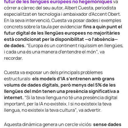
futur de les llengües europees no hegemòniques
va
córrer a càrrec del seu autor,
Albert Cuesta, periodista
especialitzat en tecnologia i ambaixador d’Accent Obert.
En la seva intervenció, Cuesta va posar dades i exemples
concrets sobre la taula per evidenciar
fins a quin punt el
futur digital de les llengües europees no majoritàries
està condicionat per la disponibilitat —o l’absència—
de dades.
“
Europa és un continent riquíssim en llengües,
i cada una és una manera d’entendre el món”
, va
recordar.
Cuesta va exposar un dels principals problemes
estructurals:
els models d’IA s’entrenen amb grans
volums de dades digitals, però menys del 5% de les
llengües del món tenen una presència significativa a
internet.
“Si la teva llengua no té una presència digital
important, per la IA no existeix. I si no existeix la teva
llengua, no existeix la teva cultura”
, va advertir.
Aquesta dinàmica genera un cercle viciós:
sense dades