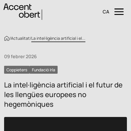
CA
/
Actualitat
/
La intel·ligència artificial i el...
09 febrer 2026
Coppieters
Fundació Irla
La intel·ligència artificial i el futur de
les llengües europees no
hegemòniques