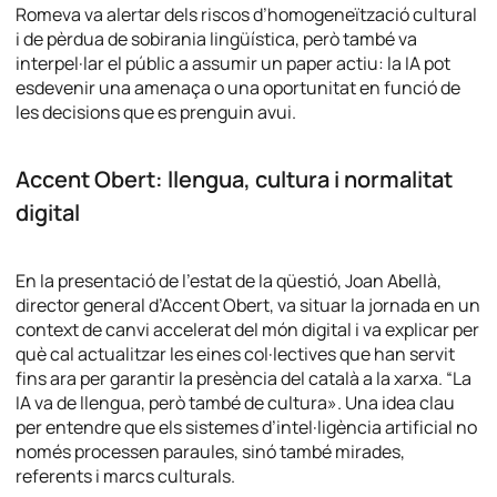
Romeva va alertar dels riscos d’homogeneïtzació cultural
i de pèrdua de sobirania lingüística, però també va
interpel·lar el públic a assumir un paper actiu: la IA pot
esdevenir una amenaça o una oportunitat en funció de
les decisions que es prenguin avui.
Accent Obert: llengua, cultura i normalitat
digital
En la presentació de l’estat de la qüestió, Joan Abellà,
director general d’Accent Obert, va situar la jornada en un
context de canvi accelerat del món digital i va explicar per
què cal actualitzar les eines col·lectives que han servit
fins ara per garantir la presència del català a la xarxa.
“La
IA va de llengua, però també de cultura».
Una idea clau
per entendre que els sistemes d’intel·ligència artificial no
només processen paraules, sinó també mirades,
referents i marcs culturals.