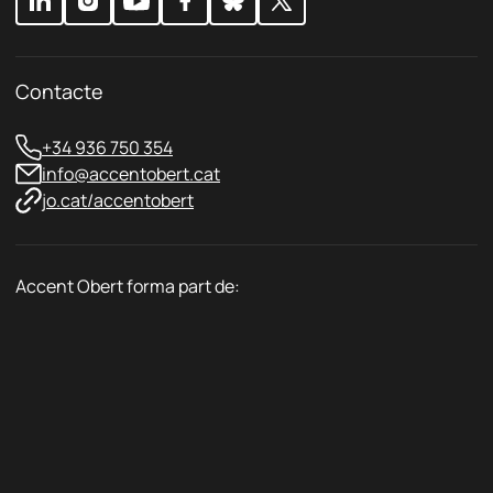
c
i
a
t
d
a
e
t
Contacte
*
+34 936 750 354
info@accentobert.cat
jo.cat/accentobert
Accent Obert forma part de: