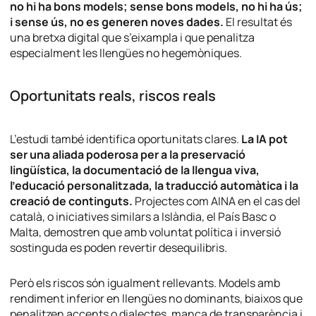
no hi ha bons models; sense bons models, no hi ha ús;
i sense ús, no es generen noves dades.
El resultat és
una bretxa digital que s’eixampla i que penalitza
especialment les llengües no hegemòniques.
Oportunitats reals, riscos reals
L’estudi també identifica oportunitats clares.
La IA pot
ser una aliada poderosa per a la preservació
lingüística, la documentació de la llengua viva,
l’educació personalitzada, la traducció automàtica i la
creació de continguts.
Projectes com AINA en el cas del
català, o iniciatives similars a Islàndia, el País Basc o
Malta, demostren que amb voluntat política i inversió
sostinguda es poden revertir desequilibris.
Però els riscos són igualment rellevants. Models amb
rendiment inferior en llengües no dominants, biaixos que
penalitzen accents o dialectes, manca de transparència i