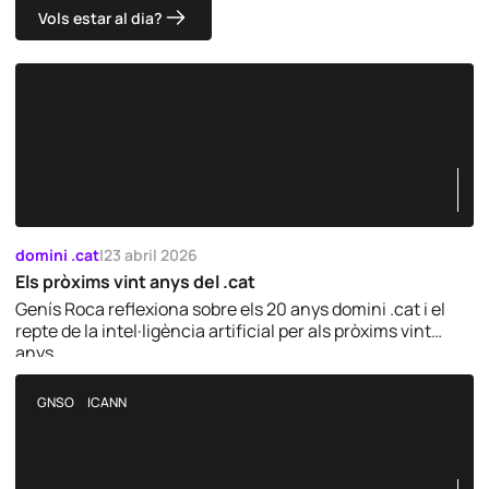
c
ò
i
Vols estar al dia?
*
n
v
i
a
c
c
P
i
o
t
l
a
í
t
t
*
i
c
a
domini .cat
|
23 abril 2026
Els pròxims vint anys del .cat
Genís Roca reflexiona sobre els 20 anys domini .cat i el
repte de la intel·ligència artificial per als pròxims vint
anys.
GNSO
ICANN