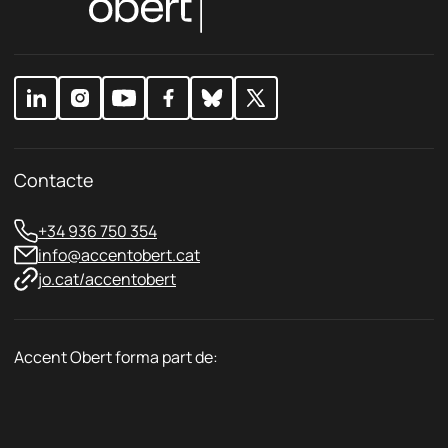
v
r
c
a
i
*
c
v
i
a
t
c
a
i
t
t
a
t
Contacte
*
+34 936 750 354
info@accentobert.cat
jo.cat/accentobert
Accent Obert forma part de: