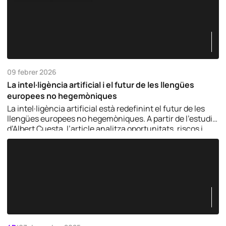
09 febrer 2026
La intel·ligència artificial i el futur de les llengües
europees no hegemòniques
La intel·ligència artificial està redefinint el futur de les
llengües europees no hegemòniques. A partir de l’estudi
d’Albert Cuesta, l’article analitza oportunitats, riscos i
deures col·lectius per garantir la diversitat lingüística en
l’era digital.