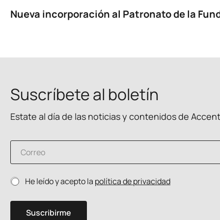
Nueva incorporación al Patronato de la Fund
Suscríbete al boletín
Estate al día de las noticias y contenidos de Accen
C
C
o
o
r
r
r
r
e
P
He leído y acepto la
política de privacidad
e
o
o
o
p
l
e
r
í
l
i
Suscribirme
t
e