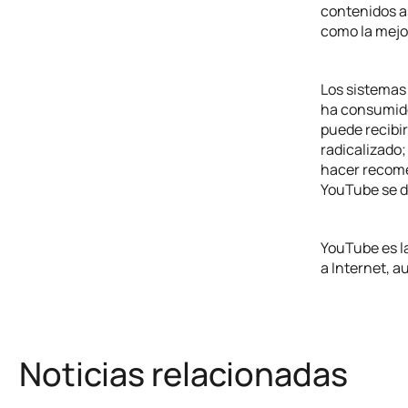
contenidos as
como la mejo
Los sistemas
ha consumido
puede recibi
radicalizado;
hacer recome
YouTube se d
YouTube es l
a Internet, a
Noticias relacionadas