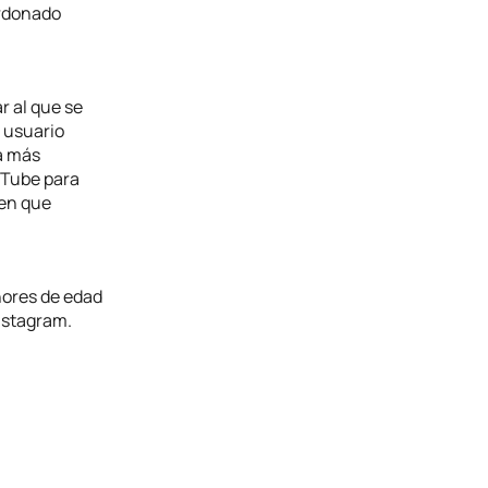
ardonado
r al que se
 usuario
a más
ouTube para
 en que
nores de edad
nstagram.