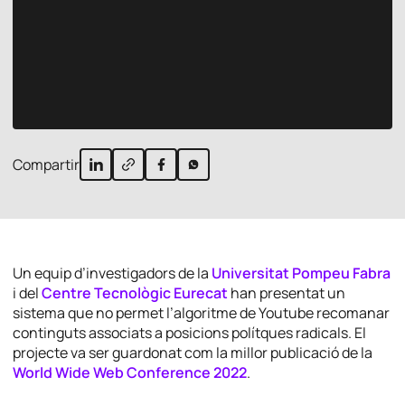
Compartir
Un equip d’investigadors de la
Universitat Pompeu Fabra
i del
Centre Tecnològic Eurecat
han presentat un
sistema que no permet l’algoritme de Youtube recomanar
continguts associats a posicions polítques radicals. El
projecte va ser guardonat com la millor publicació de la
World Wide Web Conference 2022
.