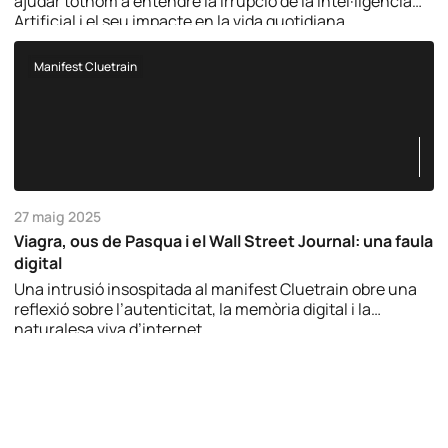
ajudar tothom a entendre la irrupció de la Intel·ligència
Artificial i el seu impacte en la vida quotidiana.
Manifest Cluetrain
27 maig 2025
Viagra, ous de Pasqua i el Wall Street Journal: una faula
digital
Una intrusió insospitada al manifest Cluetrain obre una
reflexió sobre l’autenticitat, la memòria digital i la
naturalesa viva d’internet.