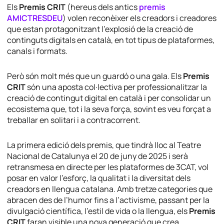
Els
Premis CRIT
(hereus dels antics
premis
AMICTRESDEU
) volen reconèixer els creadors i creadores
que estan protagonitzant l’explosió de la creació de
continguts digitals en català, en tot tipus de plataformes,
canals i formats.
Però són molt més que un guardó o una gala. Els
Premis
CRIT
són una aposta col·lectiva per professionalitzar la
creació de contingut digital en català i per consolidar un
ecosistema que, tot i la seva força, sovint es veu forçat a
treballar en solitari i a contracorrent.
La primera edició dels premis, que tindrà lloc al Teatre
Nacional de Catalunya el 20 de juny de 2025 i serà
retransmesa en directe per les plataformes de 3CAT, vol
posar en valor l’esforç, la qualitat i la diversitat dels
creadors en llengua catalana. Amb tretze categories que
abracen des de l’humor fins a l’activisme, passant per la
divulgació científica, l’estil de vida o la llengua, els
Premis
CRIT
faran visible una nova generació que crea,