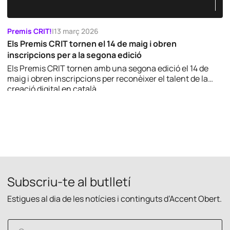
Premis CRIT!
|
13 març 2026
Els Premis CRIT tornen el 14 de maig i obren
inscripcions per a la segona edició
Els Premis CRIT tornen amb una segona edició el 14 de
maig i obren inscripcions per reconèixer el talent de la
creació digital en català.
Subscriu-te al butlletí
Estigues al dia de les notícies i continguts d’Accent Obert.
C