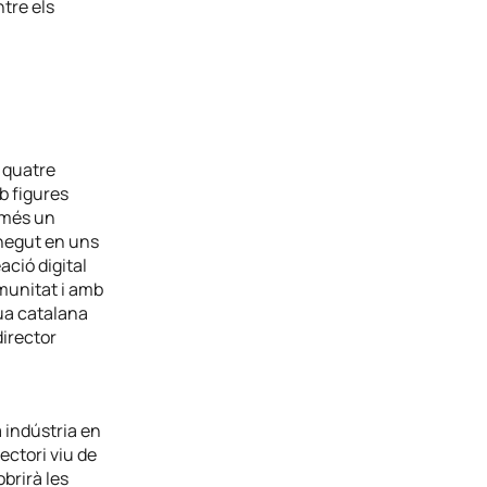
ntre els
 quatre
b figures
omés un
onegut en uns
ció digital
munitat i amb
gua catalana
director
 indústria en
irectori viu de
brirà les