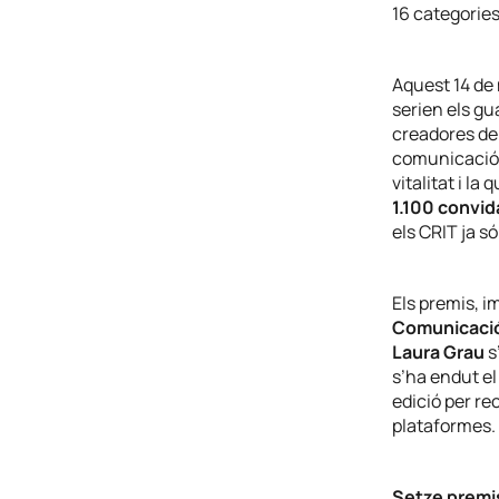
16 categories
Aquest 14 de 
serien els gu
creadores de 
comunicació…
vitalitat i l
1.100 convid
els CRIT ja s
Els premis, i
Comunicaci
Laura Grau
s
s’ha endut el
edició per re
plataformes.
Setze premi