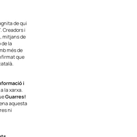
cògnita de qui
T
. Creadors i
, mitjans de
 de la
 amb més de
nfirmat que
català.
nformació i
a la xarxa.
que
Guarres!
rena aquesta
res ni
nts