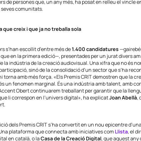
ers de persones que, un any més, ha posat en relleu el vincle e
s seves comunitats.
 que creix i que ja no treballa sola
s s’han escollit d’entre més de
1.400 candidatures
—gairebé
ue en la primera edició—, presentades per un jurat divers am
 la indústria de la creació audiovisual. Una xifra que no és n
participació, sinó de la consolidació d’un sector que s’ha rec
hi torna amb més força.
«Els Premis CRIT demostren que la crea
 és un fenomen marginal. És una indústria amb talent, amb co
d’Accent Obert continuarem treballant per garantir que la llen
 que li correspon en l’univers digital»
, ha explicat
Joan Abellà
, 
rt.
ció dels Premis CRIT s’ha convertit en un nou epicentre d’una
Una plataforma que connecta amb iniciatives com
Llista
, el d
ital en català, o la
Casa de la Creació Digital
, que aquest any o