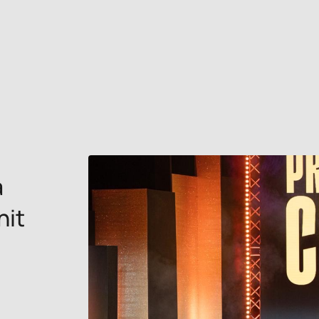
a
nit