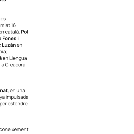
les
emiat 16
en català.
Pol
e Fones i
c Luzán
en
ia;
à
en Llengua
 a Creadora
nat
, en una
nya impulsada
 per estendre
econeixement