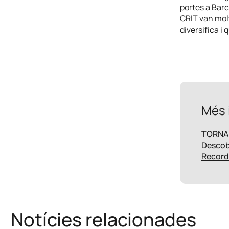
portes a Barc
CRIT van molt
diversifica i
Més 
TORNA A
Descobr
Recorda
Notícies relacionades