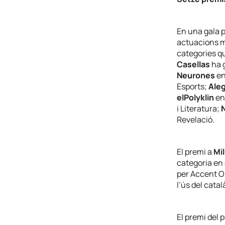
En una gala 
actuacions m
categories qu
Casellas
ha 
Neurones
en
Esports;
Aleg
elPolyklin
en
i Literatura;
Revelació.
El premi a
Mi
categoria en
per Accent Ob
l’ús del catal
El premi del p