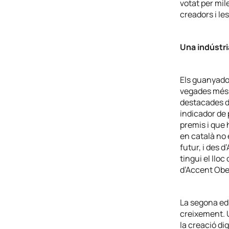
votat per mil
creadors i le
Una indústria
Els guanyador
vegades més q
destacades de
indicador de 
premis i que 
en català no
futur, i des 
tingui el lloc
d’Accent Obe
La segona edi
creixement. 
la creació dig