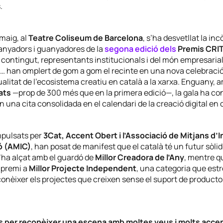
.
maig, al
Teatre Coliseum de Barcelona
, s’ha desvetllat la in
anyadors i guanyadores de la
segona edició dels
Premis CRI
contingut, representants institucionals i del món empresarial
 han omplert de gom a gom el recinte en una nova celebració
a qualitat de l’ecosistema creatiu en català a la xarxa. Enguany,
ats
—prop de 300 més que en la primera edició—, la gala ha co
ón una cita consolidada en el calendari de la creació digital en 
mpulsats per
3Cat, Accent Obert i l’Associació de Mitjans d’I
ó (AMIC)
, han posat de manifest que el català té un futur sòlid 
’ha alçat amb el guardó de
Millor Creadora de l’Any
, mentre 
 premi a
Millor Projecte Independent
, una categoria que est
conèixer els projectes que creixen sense el suport de producto
s per reconèixer una escena amb moltes veus i molts acce