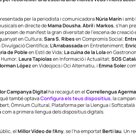
presentada per la periodista i comunicadora
Núria Marín
i amb 
usicals en directe de
Mama Dousha
,
Abril
i
Markos
, s’han pr
e posen de manifest la gran diversitat de l’escena de creació 
guanyat en Cultura;
Sara S. Ribes
en Compromís Social;
Entr
 Divulgació Científica;
L’Arrabassada
en Entreteniment;
Enri
ria de Poble
en Estil de Vida;
La cuina de la Lola
en Gastronom
 Humor;
Laura Tapiolas
en Informació i Actualitat;
SOS Catal
Norman López
en Videojocs i Oci Alternatiu, i
Emma Soler
com
llor Campanya Digital
ha recaigut en el
Correllengua Agerma
 què també optava
Configura els teus dispositius
, la campa
ert, Òmnium Cultural, Plataforma per la Llengua i Softcatalà
à com a primera llengua dels dispositius digitals.
úblic, el
Millor Vídeo de l’Any
, se l’ha emportat
Berti Iau
. Un r