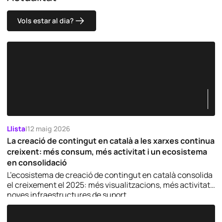
p
i
v
r
c
a
i
Vols estar al dia?
*
c
v
i
a
t
c
a
i
t
t
a
t
*
Llista
|
12 maig 2026
La creació de contingut en català a les xarxes continua
creixent: més consum, més activitat i un ecosistema
en consolidació
L’ecosistema de creació de contingut en català consolida
el creixement el 2025: més visualitzacions, més activitat i
noves infraestructures de suport.