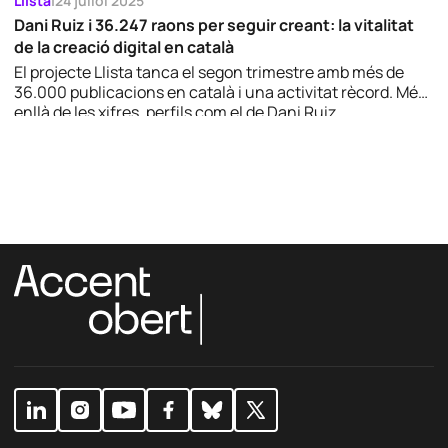
Llista
|
24 juliol 2025
Dani Ruiz i 36.247 raons per seguir creant: la vitalitat
de la creació digital en català
El projecte Llista tanca el segon trimestre amb més de
36.000 publicacions en català i una activitat rècord. Més
enllà de les xifres, perfils com el de Dani Ruiz
(@eltitodanito) mostren com el català digital es
diversifica, s’arrela als barris i s’enriqueix amb nous relats
i comunitats.