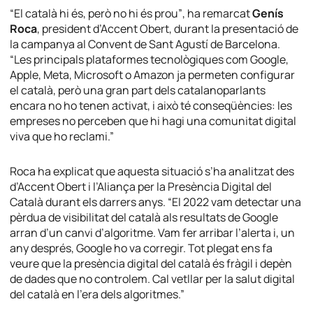
“El català hi és, però no hi és prou”
, ha remarcat
Genís
Roca
, president d’Accent Obert, durant la presentació de
la campanya al Convent de Sant Agustí de Barcelona.
“Les principals plataformes tecnològiques com Google,
Apple, Meta, Microsoft o Amazon ja permeten configurar
el català, però una gran part dels catalanoparlants
encara no ho tenen activat, i això té conseqüències: les
empreses no perceben que hi hagi una comunitat digital
viva que ho reclami.”
Roca ha explicat que aquesta situació s’ha analitzat des
d’Accent Obert i l’Aliança per la Presència Digital del
Català durant els darrers anys.
“El 2022 vam detectar una
pèrdua de visibilitat del català als resultats de Google
arran d’un canvi d’algoritme. Vam fer arribar l’alerta i, un
any després, Google ho va corregir. Tot plegat ens fa
veure que la presència digital del català és fràgil i depèn
de dades que no controlem. Cal vetllar per la salut digital
del català en l’era dels algoritmes.”