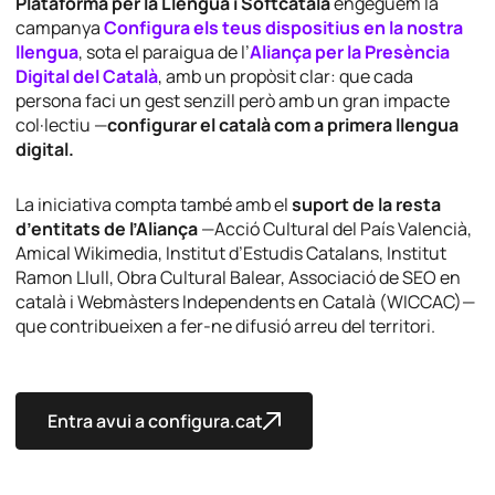
Plataforma per la Llengua i Softcatalà
engeguem la
campanya
Configura els teus dispositius en la nostra
llengua
, sota el paraigua de l’
Aliança per la Presència
Digital del Català
, amb un propòsit clar: que cada
persona faci un gest senzill però amb un gran impacte
col·lectiu —
configurar el català com a primera llengua
digital.
La iniciativa compta també amb el
suport de la resta
d’entitats de l’Aliança
—Acció Cultural del País Valencià,
Amical Wikimedia, Institut d’Estudis Catalans, Institut
Ramon Llull, Obra Cultural Balear, Associació de SEO en
català i Webmàsters Independents en Català (WICCAC)—
que contribueixen a fer-ne difusió arreu del territori.
Entra avui a configura.cat