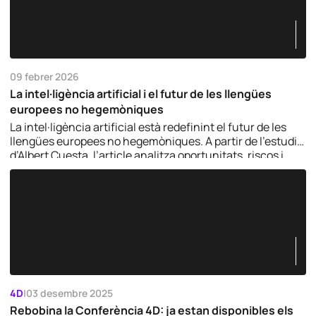
09 febrer 2026
La intel·ligència artificial i el futur de les llengües
europees no hegemòniques
La intel·ligència artificial està redefinint el futur de les
llengües europees no hegemòniques. A partir de l’estudi
d’Albert Cuesta, l’article analitza oportunitats, riscos i
deures col·lectius per garantir la diversitat lingüística en
l’era digital.
4D
|
03 desembre 2025
Rebobina la Conferència 4D: ja estan disponibles els