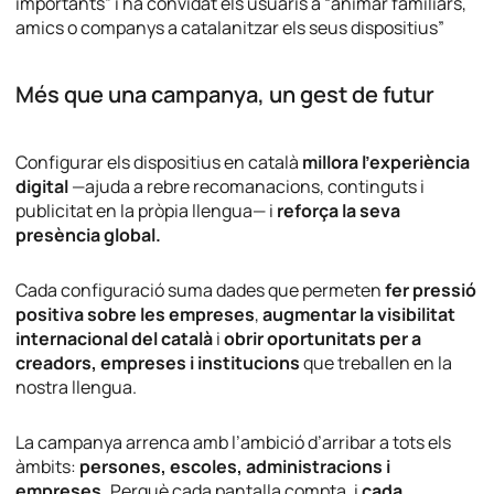
importants”
i ha convidat els usuaris a
“animar familiars,
amics o companys a catalanitzar els seus dispositius”
Més que una campanya, un gest de futur
Configurar els dispositius en català
millora l’experiència
digital
—ajuda a rebre recomanacions, continguts i
publicitat en la pròpia llengua— i
reforça la seva
presència global.
Cada configuració suma dades que permeten
fer pressió
positiva sobre les empreses
,
augmentar la visibilitat
internacional del català
i
obrir oportunitats per a
creadors, empreses i institucions
que treballen en la
nostra llengua.
La campanya arrenca amb l’ambició d’arribar a tots els
àmbits:
persones, escoles, administracions i
empreses.
Perquè cada pantalla compta, i
cada