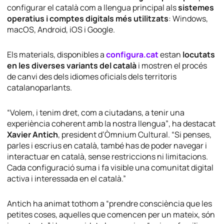
configurar el català com a llengua principal als
sistemes
operatius i comptes digitals més utilitzats
: Windows,
macOS, Android, iOS i Google.
Els materials, disponibles a
configura.cat
estan
locutats
en les diverses variants del català
i mostren el procés
de canvi des dels idiomes oficials dels territoris
catalanoparlants.
“Volem, i tenim dret, com a ciutadans, a tenir una
experiència coherent amb la nostra llengua”
, ha destacat
Xavier Antich
, president d’Òmnium Cultural.
“Si penses,
parles i escrius en català, també has de poder navegar i
interactuar en català, sense restriccions ni limitacions.
Cada configuració suma i fa visible una comunitat digital
activa i interessada en el català.”
Antich ha animat tothom a
“prendre consciència que les
petites coses, aquelles que comencen per un mateix, són