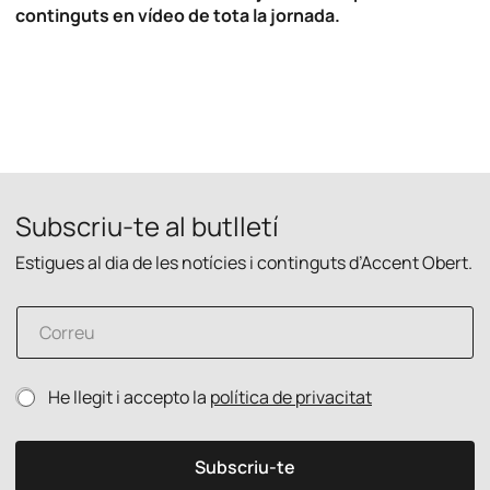
continguts en vídeo de tota la jornada.
Subscriu-te al butlletí
Estigues al dia de les notícies i continguts d’Accent Obert.
C
o
r
r
P
P
He llegit i accepto la
política de privacitat
e
o
o
u
l
l
e
í
í
l
Subscriu-te
t
t
e
i