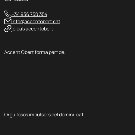
*
+34 936 750 354
info@accentobert.cat
jo.cat/accentobert
Accent Obert forma part de:
Orgullosos impulsors del domini .cat