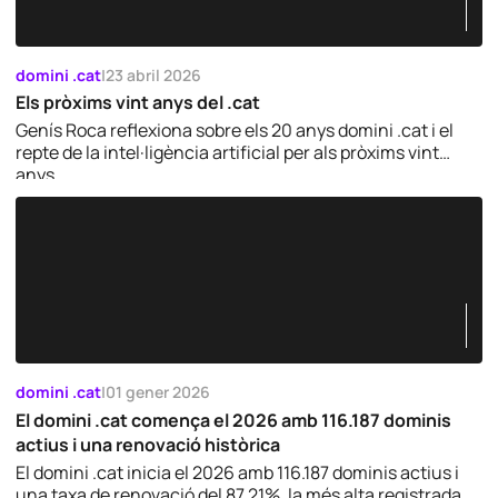
domini .cat
|
23 abril 2026
Els pròxims vint anys del .cat
Genís Roca reflexiona sobre els 20 anys domini .cat i el
repte de la intel·ligència artificial per als pròxims vint
anys.
domini .cat
|
01 gener 2026
El domini .cat comença el 2026 amb 116.187 dominis
actius i una renovació històrica
El domini .cat inicia el 2026 amb 116.187 dominis actius i
una taxa de renovació del 87,21%, la més alta registrada.