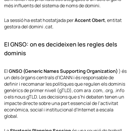
més influents del sistema de noms de domini.
La sessió ha estat hostatjada per
Accent Obert
, entitat
gestora del domini .cat.
El GNSO: on es decideixen les regles dels
dominis
El
GNSO (Generic Names Supporting Organization)
) és
un dels òrgans centrals d’ICANN i és responsable de
definir i recomanar les polítiques que regulen els dominis
genèrics de primer nivell (gTLD), com ara .com, .org, .info
o els nous gTLD. Les decisions que s’hi debaten tenen un
impacte directe sobre una part essencial de l’activitat
econòmica, social i institucional d’Internet a escala
global.
La
Strategic Planning Session
és una reunió de treball