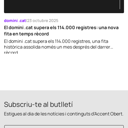
domini .cat
|
23 octubre 2025
El domini .cat supera els 114.000 registres: una nova
fita en temps rècord
El domini .cat supera els 114.000 registres, una fita
històrica assolida només un mes després del darrer
rècord.
Subscriu-te al butlletí
Estigues al dia de les notícies i continguts d’Accent Obert.
C