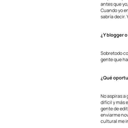
antes que yo
Cuando yo em
sabría decir
¿Y blogger o
Sobretodo co
gente que hag
¿Qué oportu
No aspiras a 
difícil y más
gente de edit
enviarme nov
cultural me 