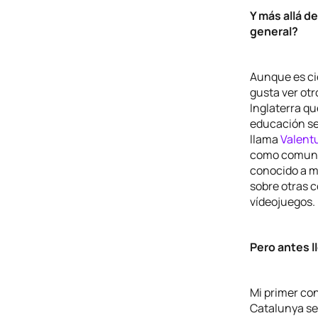
Y más allá 
general?
Aunque es ci
gusta ver otr
Inglaterra qu
educación sex
llama
Valent
como comunid
conocido a m
sobre otras c
vídeojuegos.
Pero antes l
Mi primer co
Catalunya se