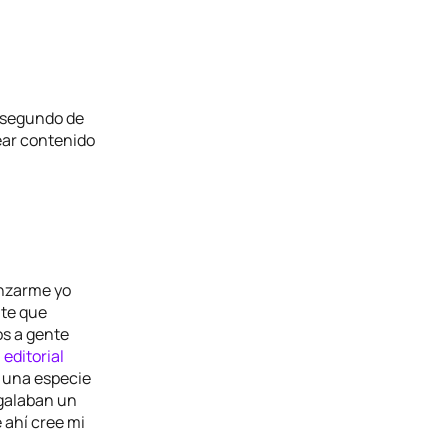
 segundo de
ear contenido
anzarme yo
nte que
os a gente
a
editorial
ó una especie
egalaban un
e ahí cree mi