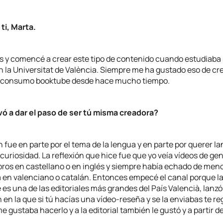
ti, Marta.
s y comencé a crear este tipo de contenido cuando estudiaba
n la Universitat de València. Siempre me ha gustado eso de cr
y consumo booktube desde hace mucho tiempo.
evó a dar el paso de ser tú misma creadora?
 fue en parte por el tema de la lengua y en parte por querer l
curiosidad. La reflexión que hice fue que yo veía vídeos de ge
bros en castellano o en inglés y siempre había echado de men
ra en valenciano o catalán. Entonces empecé el canal porque l
e es una de las editoriales más grandes del País Valencià, lanz
en la que si tú hacías una vídeo-reseña y se la enviabas te r
me gustaba hacerlo y a la editorial también le gustó y a partir d