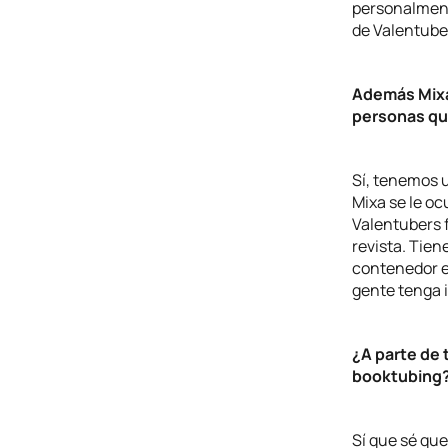
personalment
de Valentube
Además Mixa 
personas que
Sí, tenemos 
Mixa se le oc
Valentubers 
revista. Tien
contenedor e
gente tenga 
¿A parte de 
booktubing
Sí que sé que