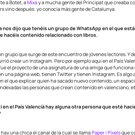
e a Botet, a
Mixa
y a mucha gente del Principat que creaba co
rs vino después: yo conocía más gente de Catalunya.
nos dijo que tenéis un grupo de WhatsApp en el que estái
 hacéis contenido relacionado con libros.
un grupo que surge de este encuentro de jóvenes lectores. Y 
urrió crear un Instagram. Pero por ejemplo aquí en el País Vale
fue el proyecto de una asignatura de una amiga que funcion
en una página web, tienen Twitter y tienen Instagram. Es algo
n el que explicar quien ha sacado nuevo contenido, un espaci
indexadas las personas que crean contenido en valenciano, et
ti en el País Valencià hay alguna otra persona que esté hac
?
 hay una chica el canal de la cual se llama
Paper i Píxels
que c