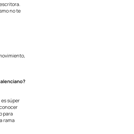
escritora.
ismo no te
 movimiento,
valenciano?
: es súper
a conocer
o para
la rama