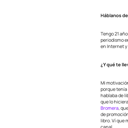
Háblanos de 
Tengo 21 año
periodismo e
en Internet 
¿Y qué te ll
Mi motivación
porque tenía 
hablaba de li
que lo hicie
Bromera
, qu
de promoción 
libro. Ví que 
canal.