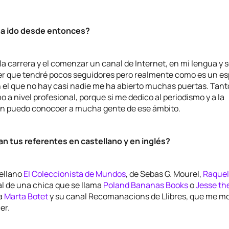
ha ido desde entonces?
a carrera y el comenzar un canal de Internet, en mi lengua y s
r que tendré pocos seguidores pero realmente como es un es
 el que no hay casi nadie me ha abierto muchas puertas. Tanto
 a nivel profesional, porque si me dedico al periodismo y a la
 puedo conocoer a mucha gente de ese ámbito.
n tus referentes en castellano y en inglés?
ellano
El Coleccionista de Mundos
, de Sebas G. Mourel,
Raquel
al de una chica que se llama
Poland Bananas Books
o
Jesse th
 a
Marta Botet
y su canal Recomanacions de Llibres, que me mo
er.