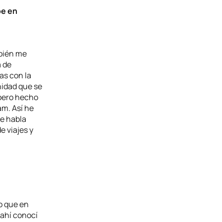
be en
mbién me
a de
as con la
nidad que se
 pero hecho
m. Así he
e habla
 viajes y
o que en
 ahí conocí