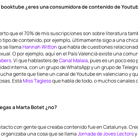
de booktube ¿eres una consumidora de contenido de Youtu
erto que el 70% de mis suscripciones son sobre literatura ta
o tipo de contenido, por ejemplo, últimamente sigo a una chic
e se llama
Hannah Witton
que habla de cuestiones relacionad
ual. O por ejemplo, aquí en el País Valencià existe una comu
ubers
. Ví que hablasteis de
Canal Malaia
, pues es un poco eso
ad interna, con un grupo de WhatsApp y un grupo de Telegra
ucha gente que tiene un canal de Youtube en valenciano y qu
osas. Está
Miss Tagless
que habla de todo, o muchos canales de
legas a Marta Botet ¿no?
ntacto con gente que creaba contenido fue en Catalunya. Cre
 organizaba una cosa que se llama
Jornada de Joves Lectors
y