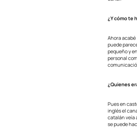
¿Y cómo te 
Ahora acabé l
puede parece
pequeño y en
personal como
comunicación
¿Quienes era
Pues en cast
inglés el can
catalán veía
se puede hac