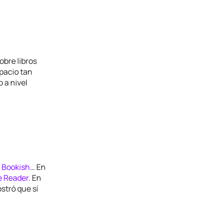
obre libros
pacio tan
 a nivel
 Bookish
… En
e Reader
. En
stró que sí