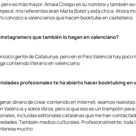
, pero es más mayor. Amaia Crespo es su nombre y también es 
pecé, mis referentes eran Marta Botet y esta chica. Ahora m
. Yo conozco a valencianos que hacen booktube en castellano.
 instagramers que también lo hagan en valenciano?
nozco gente de Catalunya, pero en el País Valencià hay poco
a contenido literario en valenciano.
nidades profesionales te ha abierto hacer booktubing en 
ganar dinero de crear contenido en Internet, seamos realistas
 en València y sobre libros, pero sí que eso es un trampolín par
oriales, incluídas editoriales catalanas que me han contactad
edades. También medios culturales. Profesionalmente, toda 
interesa mucho.