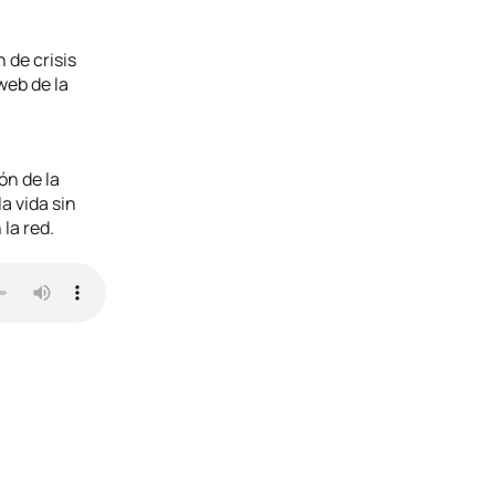
 de crisis
web de la
ón de la
a vida sin
la red.