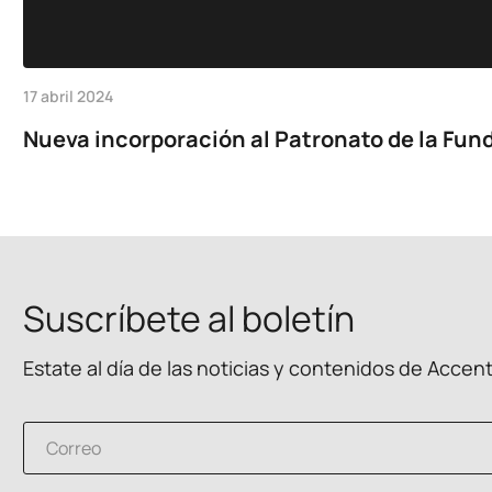
17 abril 2024
Nueva incorporación al Patronato de la Fund
Suscríbete al boletín
Estate al día de las noticias y contenidos de Accen
p
C
r
o
i
r
v