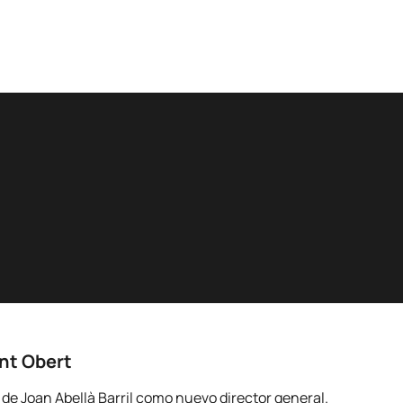
ent Obert
e Joan Abellà Barril como nuevo director general.