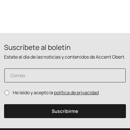
Suscríbete al boletín
Estate al día de las noticias y contenidos de Accent Obert.
P
C
o
o
l
r
í
r
t
P
He leído y acepto la
política de privacidad
e
i
o
o
c
l
e
a
í
l
e
Suscribirme
t
e
l
i
c
e
c
t
c