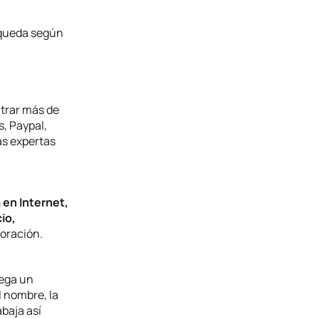
úsqueda según
ntrar más de
, Paypal,
as expertas
 en Internet,
io,
poración.
iega un
l nombre, la
abaja así