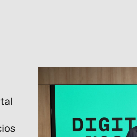
tal
cios