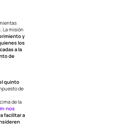
amientas
. La misión
brimiento y
quienes los
cadas a la
unto de
el quinto
ompuesto de
cima de la
zem-nos
facilitar a
onsideren