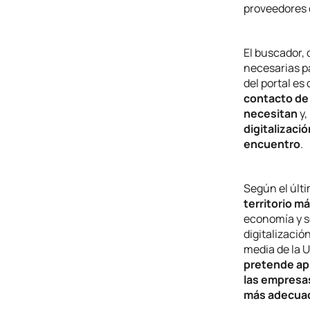
proveedores d
El buscador,
necesarias pa
del portal es
contacto de 
necesitan
y,
digitalizaci
encuentro
.
Según el últ
territorio m
economía y so
digitalizació
media de la U
pretende apr
las empresa
más adecuad