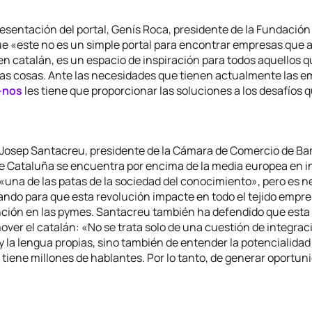
esentación del portal, Genís Roca, presidente de la Fundación 
e «este no es un simple portal para encontrar empresas que 
 en catalán, es un espacio de inspiración para todos aquellos 
las cosas. Ante las necesidades que tienen actualmente las e
-nos
les tiene que proporcionar las soluciones a los desafíos 
, Josep Santacreu, presidente de la Cámara de Comercio de Ba
e Cataluña se encuentra por encima de la media europea en i
«una de las patas de la sociedad del conocimiento», pero es n
ando para que esta revolución impacte en todo el tejido empre
nción en las pymes. Santacreu también ha defendido que esta
ver el catalán: «No se trata solo de una cuestión de integrac
 y la lengua propias, sino también de entender la potencialidad
tiene millones de hablantes. Por lo tanto, de generar oportun