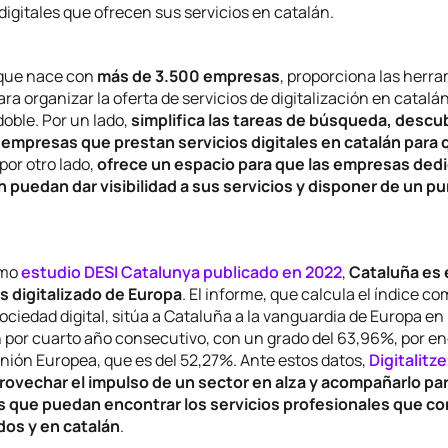
igitales que ofrecen sus servicios en catalán.
 que nace con
más de 3.500 empresas
, proporciona las herr
ra organizar la oferta de servicios de digitalización en catalán
 doble. Por un lado,
simplifica las tareas de búsqueda, descu
empresas que prestan servicios digitales en catalán para 
 por otro lado,
ofrece un espacio para que las empresas dedi
ón puedan dar visibilidad a sus servicios y disponer de un p
imo
estudio DESI Catalunya publicado en 2022
,
Cataluña es 
ás digitalizado de Europa
. El informe, que calcula el índice c
ciedad digital, sitúa a Cataluña a la vanguardia de Europa en
n por cuarto año consecutivo, con un grado del 63,96%, por en
nión Europea, que es del 52,27%. Ante estos datos,
Digitalit
ovechar el impulso de un sector en alza y acompañarlo para 
s que puedan encontrar los servicios profesionales que c
os y en catalán
.