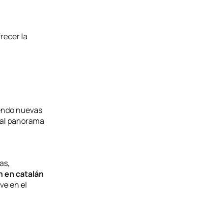
recer la
endo nuevas
 al panorama
as,
n en catalán
ve en el