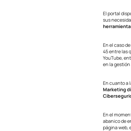
El portal dis
sus necesida
herramientas
En el caso de
45 entre las 
YouTube, ent
en la gestió
En cuanto a l
Marketing di
Cibersegurid
En el moment
abanico de em
página web, e