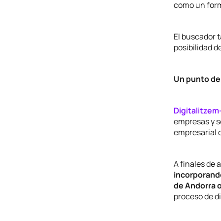
como un form
El buscador t
posibilidad d
Un punto de
Digitalitzem
empresas y s
empresarial d
A finales de
incorporando
de Andorra 
proceso de di