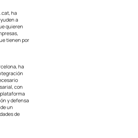
.cat, ha
ayuden a
que quieren
mpresas,
que tienen por
rcelona, ha
ntegración
ecesario
sarial, con
 plataforma
ión y defensa
 de un
idades de