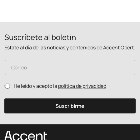
Suscríbete al boletín
Estate al día de las noticias y contenidos de Accent Obert.
C
o
r
r
p
P
He leído y acepto la
política de privacidad
e
r
o
o
i
l
e
v
í
l
Suscribirme
a
t
e
c
i
c
i
c
t
d
a
r
a
d
ó
d
e
n