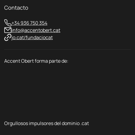
d
Contacto
*
+34 936 750 354
info@accentobert.cat
jo.cat/fundaciocat
Accent Obert forma parte de:
Orgullosos impulsores del dominio .cat