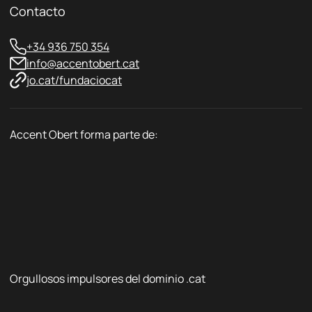
d
Contacto
*
+34 936 750 354
info@accentobert.cat
jo.cat/fundaciocat
Accent Obert forma parte de:
Orgullosos impulsores del dominio .cat