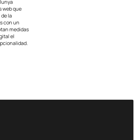
alunya
as web que
 de la
as con un
optan medidas
ital el
pcionalidad.