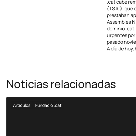
.cat cabe rem
(TSJC), que 
prestaban apo
Assemblea Nac
dominio .cat.
urgentes por 
pasado novie
A día de hoy
Noticias relacionadas
Artículos
Fundació .cat