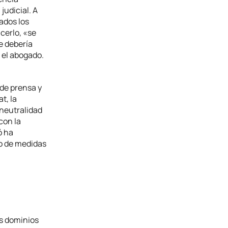
judicial. A
ados los
cerlo, «se
e debería
 el abogado.
de prensa y
t, la
 neutralidad
con la
ó ha
po de medidas
s dominios