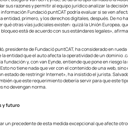
r sus razones y permitir al equipo jurídico analizar la decisión 
a información Fundació puntCAT podría evaluar si se ven afect
a entidad, primero, y los derechos digitales, después. De no ha
r qué otras vías judiciales existen: quizá la Unión Europea, qu
 el bloqueo está de acuerdo con sus estándares legales», afirma
dó, presidente de Fundació puntCAT, ha considerado en rueda 
la entidad que el auto afecta la operatividad de un dominio .ca
la fundación y, con van Eynde, entiende que pone en riesgo la
«Esto no tiene nada que ver con el contenido de una web, sino 
n estado de restringir Internet», ha insistido el jurista. Salvad
mbién que este requerimiento debería servir para que este ti
es no devengan norma.
 y futuro
ar un precedente de esta medida excepcional que afecte otro