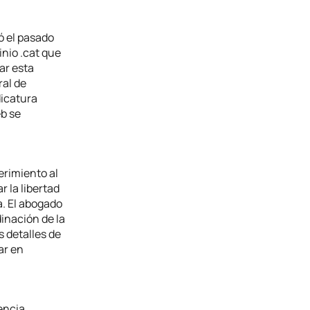
ó el pasado
nio .cat que
ar esta
ral de
dicatura
eb se
erimiento al
 la libertad
a. El abogado
inación de la
s detalles de
ar en
encia