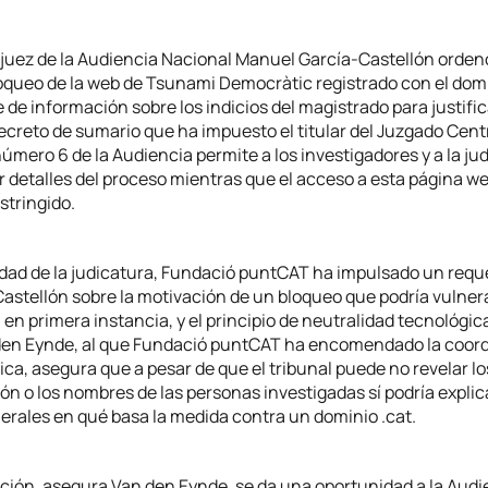
 juez de la Audiencia Nacional Manuel García-Castellón orden
loqueo de la web de Tsunami Democràtic registrado con el domi
 de información sobre los indicios del magistrado para justific
secreto de sumario que ha impuesto el titular del Juzgado Cent
úmero 6 de la Audiencia permite a los investigadores y a la ju
r detalles del proceso mientras que el acceso a esta página w
stringido.
idad de la judicatura, Fundació puntCAT ha impulsado un requ
astellón sobre la motivación de un bloqueo que podría vulnerar
 en primera instancia, y el principio de neutralidad tecnológic
en Eynde, al que Fundació puntCAT ha encomendado la coord
ica, asegura que a pesar de que el tribunal puede no revelar lo
ión o los nombres de las personas investigadas sí podría explic
erales en qué basa la medida contra un dominio .cat.
ición, asegura Van den Eynde, se da una oportunidad a la Audi