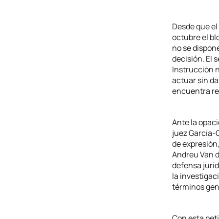
Desde que el
octubre el b
no se dispone
decisión. El 
Instrucción n
actuar sin da
encuentra re
Ante la opac
juez García-C
de expresión,
Andreu Van d
defensa juríd
la investigac
términos gen
Con esta pet