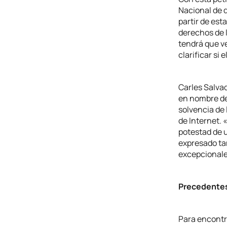
Nacional de da
partir de est
derechos de l
tendrá que ve
clarificar si
Carles Salva
en nombre de 
solvencia de 
de Internet. 
potestad de u
expresado ta
excepcional
Precedentes
Para encontr