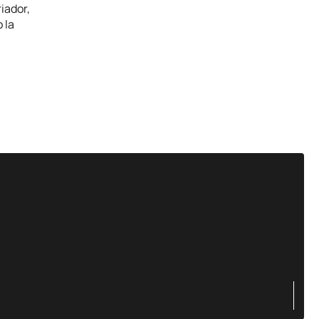
iador,
 la