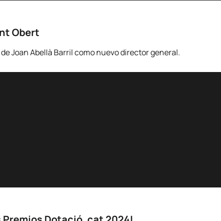
ent Obert
e Joan Abellà Barril como nuevo director general.
 Premios Dotació .cat 2024!