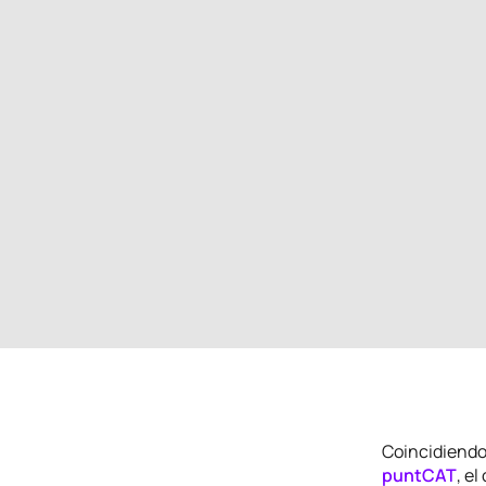
Coincidiendo 
puntCAT
, e