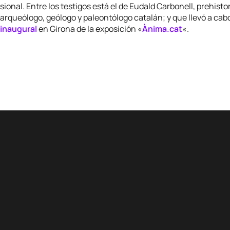
sional. Entre los testigos está el de Eudald Carbonell, prehistor
arqueólogo, geólogo y paleontólogo catalán; y que llevó a cabo
inaugural
en Girona de la exposición «
Ànima.cat
«.