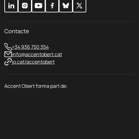
r
c
e
i
u
t
a
t
Contacte
*
+34 936 750 354
info@accentobert.cat
jo.cat/accentobert
Accent Obert forma part de: