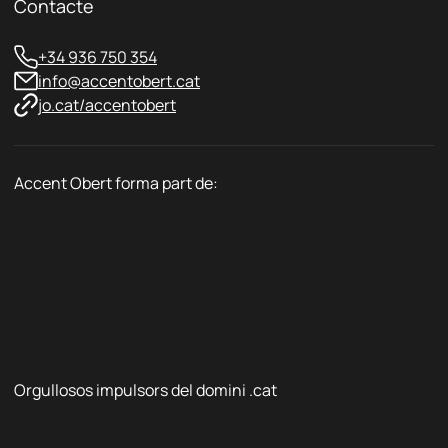
Contacte
*
+34 936 750 354
info@accentobert.cat
jo.cat/accentobert
Accent Obert forma part de:
Orgullosos impulsors del domini .cat