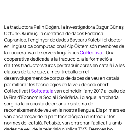
La traductora Pelin Doğan, la investigadora Özgür Güneş
Öztürk Okumuş, la científica de dades Federica
Capranico, l’enginyer de dades Baybars Külebi i el doctor
en lingüística computacional Alp Öktem són membres de
la cooperativa de serveis lingüístics
Col·lectivat
. Una
cooperativa dedicada a la traducció, a la formació a
d’altres traductors turcs per traduir obres en català i a les
classes de turc que, a més, treballa en el
desenvolupament de corpus de dades de veu en català
per millorar les tecnologies de la veu de codi obert.
Col·lectivat i
Softcatalà
van coincidir l’any 2017 al caliu de
la Fira d’Economia Social i Solidària, i d’aquella trobada
sorgiria la proposta de crear un sistema de
reconeixement de veu en la nostra llengua. Els primers es
van encarregar de la part tecnològica i d’introduir les
normes del català. Fet això, van entrenar l’aplicatiu amb
dades de veu de la televisió pública TV3. Després ho