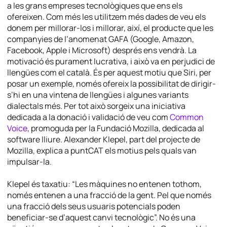
a les grans empreses tecnològiques que ens els
ofereixen. Com més les utilitzem més dades de veu els
donem per millorar-los i millorar, així, el producte que les
companyies de l’anomenat GAFA (Google, Amazon,
Facebook, Apple i Microsoft) després ens vendrà. La
motivació és purament lucrativa, i això va en perjudici de
llengües com el català. És per aquest motiu que Siri, per
posar un exemple, només ofereix la possibilitat de dirigir-
s’hi en una vintena de llengües i algunes variants
dialectals més. Per tot això sorgeix una iniciativa
dedicada a la donació i validació de veu com
Common
Voice
, promoguda per la Fundació Mozilla, dedicada al
software lliure. Alexander Klepel, part del projecte de
Mozilla, explica a puntCAT els motius pels quals van
impulsar-la.
Klepel és taxatiu: “Les màquines no entenen tothom,
només entenen a una fracció de la gent. Pel que només
una fracció dels seus usuaris potencials poden
beneficiar-se d’aquest canvi tecnològic”. No és una