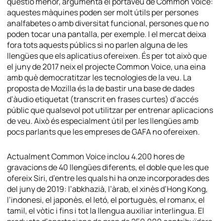
qüestió menor, argumenta el portaveu de Common Voice:
aquestes màquines poden ser molt útils per persones
analfabetes o amb diversitat funcional, persones que no
poden tocar una pantalla, per exemple. I el mercat deixa
fora tots aquests públics si no parlen alguna de les
llengües que els aplicatius ofereixen. És per tot això que
el juny de 2017 neix el projecte Common Voice, una eina
amb què democratitzar les tecnologies de la veu. La
proposta de Mozilla és la de bastir una base de dades
d’àudio etiquetat (transcrit en frases curtes) d’accés
públic que qualsevol pot utilitzar per entrenar aplicacions
de veu. Això és especialment útil per les llengües amb
pocs parlants que les empreses de GAFA no ofereixen.
Actualment Common Voice inclou 4.200 hores de
gravacions de 40 llengües diferents, el doble que les que
ofereix Siri, d’entre les quals hi ha onze incorporades des
del juny de 2019: l’abkhazià, l’àrab, el xinès d’Hong Kong,
l’indonesi, el japonès, el letó, el portuguès, el romanx, el
tamil, el vòtic i fins i tot la llengua auxiliar interlingua. El