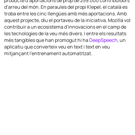
producte d’aportacions de prop de 259.000 contribuïdors
d’arreu del món. En paraules del propi Klepel, el català es
troba entre les cinc llengües amb més aportacions. Amb
aquest projecte, diu el portaveu de la iniciativa, Mozilla vol
contribuir a un ecosistema d’innovacions en el camp de
les tecnologies de la veu més divers. I entre els resultats
més tangibles que han promogut hi ha
DeepSpeech
, un
aplicatiu que converteix veu en text i text en veu
mitjançant l’entrenament automatitzat.