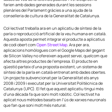
farien amb dades generades durant les sessions
plenàries del Parlament gràcies a una ajuda de la
conselleria de cultura de la Generalitat de Catalunya.
Col·lectivat treballa ara en un aplicatiu de síntesi de la
parla o reproducció artificial de la veu humana en català.
Aquesta aposta permet integrar el producte a aplicatius
de codi obert com
Open Street Map
. Ara per ara,
aplicacions homòlogues com el Google Maps del gegant
de Silicon Valley no ofereixen aquest servei, quelcom que
afecta altres productes de l’empresa. El producte en
qüestió parteix d’una proposta existent, un sistema de
síntesi de la parla en català entrenat amb dades obertes.
Un projecte subvencionat per la Generalitat els anys
2008 i 2009 i executat per la Universitat Politècnica de
Catalunya (UPC). El fet que aquest aplicatiu tingui més
d’una dècada fa que soni molt robòtic. Col·lectivat ha
aplicat nous mètodes basats en l’ús de xarxes neuronals
que fan que soni molt més natural.