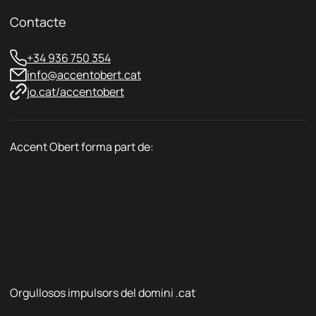
t
Contacte
*
+34 936 750 354
info@accentobert.cat
jo.cat/accentobert
Accent Obert forma part de:
Orgullosos impulsors del domini .cat