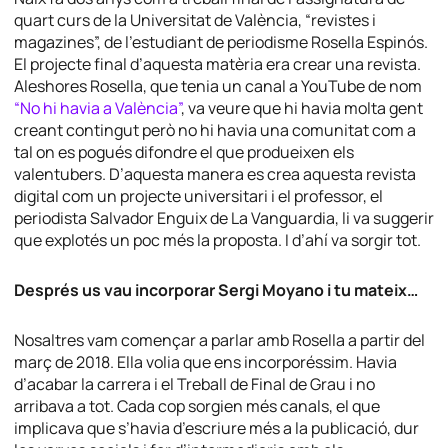
quart curs de la Universitat de València, “revistes i
magazines”, de l’estudiant de periodisme Rosella Espinós.
El projecte final d’aquesta matèria era crear una revista.
Aleshores Rosella, que tenia un canal a YouTube de nom
“No hi havia a València”
, va veure que hi havia molta gent
creant contingut però no hi havia una comunitat com a
tal on es pogués difondre el que produeixen els
valentubers. D’aquesta manera es crea aquesta revista
digital com un projecte universitari i el professor, el
periodista Salvador Enguix de La Vanguardia, li va suggerir
que explotés un poc més la proposta. I d’ahí va sorgir tot.
Després us vau incorporar Sergi Moyano i tu mateix…
Nosaltres vam començar a parlar amb Rosella a partir del
març de 2018. Ella volia que ens incorporéssim. Havia
d’acabar la carrera i el Treball de Final de Grau i no
arribava a tot. Cada cop sorgien més canals, el que
implicava que s’havia d’escriure més a la publicació, dur