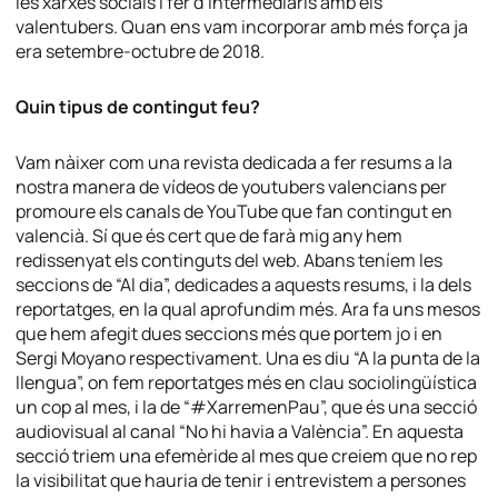
les xarxes socials i fer d’intermediaris amb els
valentubers. Quan ens vam incorporar amb més força ja
era setembre-octubre de 2018.
Quin tipus de contingut feu?
Vam nàixer com una revista dedicada a fer resums a la
nostra manera de vídeos de youtubers valencians per
promoure els canals de YouTube que fan contingut en
valencià. Sí que és cert que de farà mig any hem
redissenyat els continguts del web. Abans teníem les
seccions de “Al dia”, dedicades a aquests resums, i la dels
reportatges, en la qual aprofundim més. Ara fa uns mesos
que hem afegit dues seccions més que portem jo i en
Sergi Moyano respectivament. Una es diu “A la punta de la
llengua”, on fem reportatges més en clau sociolingüística
un cop al mes, i la de “#XarremenPau”, que és una secció
audiovisual al canal “No hi havia a València”. En aquesta
secció triem una efemèride al mes que creiem que no rep
la visibilitat que hauria de tenir i entrevistem a persones