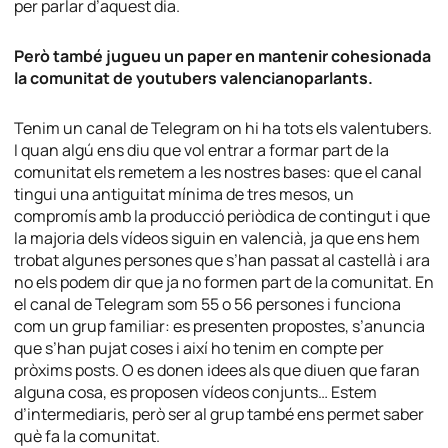
per parlar d’aquest dia.
Però també jugueu un paper en mantenir cohesionada
la comunitat de youtubers valencianoparlants.
Tenim un canal de Telegram on hi ha tots els valentubers.
I quan algú ens diu que vol entrar a formar part de la
comunitat els remetem a les nostres bases: que el canal
tingui una antiguitat mínima de tres mesos, un
compromís amb la producció periòdica de contingut i que
la majoria dels vídeos siguin en valencià, ja que ens hem
trobat algunes persones que s’han passat al castellà i ara
no els podem dir que ja no formen part de la comunitat. En
el canal de Telegram som 55 o 56 persones i funciona
com un grup familiar: es presenten propostes, s’anuncia
que s’han pujat coses i així ho tenim en compte per
pròxims posts. O es donen idees als que diuen que faran
alguna cosa, es proposen vídeos conjunts… Estem
d’intermediaris, però ser al grup també ens permet saber
què fa la comunitat.