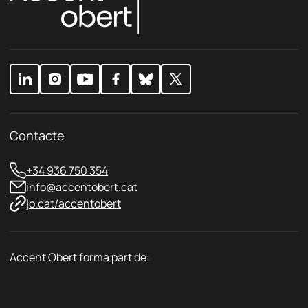
a
p
i
t
r
c
d
i
*
e
v
a
c
i
t
a
t
Contacte
*
+34 936 750 354
info@accentobert.cat
jo.cat/accentobert
Accent Obert forma part de: