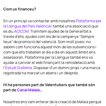
Com us financeu?
En un principi va contactar amb nosaltres
Plataforma per
la Llengua del País Valencià
i també una associació que
es diu
ACICOM
. Tramitem ajudes de la Generalitat a
través d’ells, ajudes com les de la campanya “Sempre
teua” de promoció del valencià. Som molt joves i no
sabem com funciona aquest món de les subvencions i
com que ells treballen al dia a dia en aquest àmbit ens
assessoren. Plataforma per la Llengua també ens va
ajudar a canviar el web finançant la remodelació amb
l’
Estudi Grafema
. Disposar d’un domini propi i una marca
registrada ha marcat un abans i un després.
Hi ha persones part de Valentubers que també són
part de
Canal Malaia
…
Nosaltres ens vam enterar de la creació de Malaia perquè