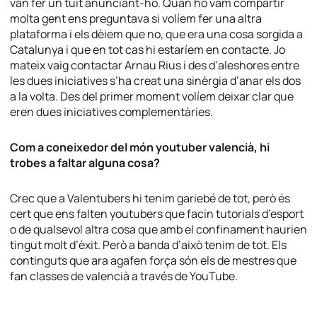
van fer un tuit anunciant-ho. Quan ho vam compartir
molta gent ens preguntava si volíem fer una altra
plataforma i els dèiem que no, que era una cosa sorgida a
Catalunya i que en tot cas hi estaríem en contacte. Jo
mateix vaig contactar Arnau Rius i des d’aleshores entre
les dues iniciatives s’ha creat una sinèrgia d’anar els dos
a la volta. Des del primer moment volíem deixar clar que
eren dues iniciatives complementàries.
Com a coneixedor del món youtuber valencià, hi
trobes a faltar alguna cosa?
Crec que a Valentubers hi tenim gariebé de tot, però és
cert que ens falten youtubers que facin tutorials d’esport
o de qualsevol altra cosa que amb el confinament haurien
tingut molt d’èxit. Però a banda d’això tenim de tot. Els
continguts que ara agafen força són els de mestres que
fan classes de valencià a través de YouTube.