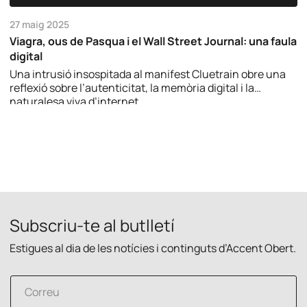
27 maig 2025
Viagra, ous de Pasqua i el Wall Street Journal: una faula
digital
Una intrusió insospitada al manifest Cluetrain obre una
reflexió sobre l’autenticitat, la memòria digital i la
naturalesa viva d’internet.
Subscriu-te al butlletí
Estigues al dia de les notícies i continguts d’Accent Obert.
e
C
l
o
e
r