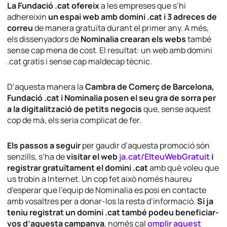
La Fundació .cat ofereix
a les empreses que s’hi
adhereixin
un espai web amb domini .cat i 3 adreces de
correu
de manera gratuïta durant el primer any. A més,
els dissenyadors de
Nominalia crearan els webs
també
sense cap mena de cost. El resultat: un web amb domini
.cat gratis i sense cap maldecap tècnic.
D’aquesta manera la
Cambra de Comerç de Barcelona,
Fundació .cat i Nominalia posen el seu gra de sorra per
a la digitalització de petits negocis
que, sense aquest
cop de mà, els seria complicat de fer.
Els passos a seguir
per gaudir d’aquesta promoció són
senzills, s’ha de
visitar el web
ja.cat/ElteuWebGratuit
i
registrar gratuïtament el domini .cat
amb què voleu que
us trobin a Internet. Un cop fet això només haureu
d’esperar que l’equip de Nominalia es posi en contacte
amb vosaltres per a donar-los la resta d’informació.
Si ja
teniu registrat un domini .cat també podeu beneficiar-
vos d’aquesta campanya
, només cal
omplir aquest