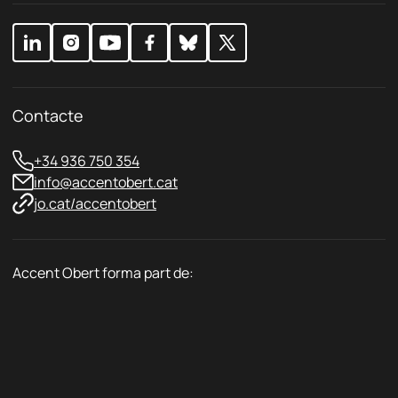
v
e
a
u
c
i
t
a
t
Contacte
*
+34 936 750 354
info@accentobert.cat
jo.cat/accentobert
Accent Obert forma part de: