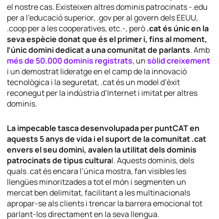
el nostre cas. Existeixen altres dominis patrocinats -.edu
per a l’educació superior, .gov per al govern dels EEUU,
.coop per a les cooperatives, etc.-, però
.cat és únic en la
seva espècie donat que és el primer i, fins al moment,
l’únic domini dedicat a una comunitat de parlants
. Amb
més de 50.000 dominis registrats
, un
sòlid creixement
i un demostrat lideratge en el camp de la innovació
tecnològica i la seguretat, .cat és un model d’èxit
reconegut per la indústria d’Internet i imitat per altres
dominis.
La impecable tasca desenvolupada per puntCAT en
aquests 5 anys de vida i el suport de la comunitat .cat
envers el seu domini, avalen la utilitat dels dominis
patrocinats de tipus cultura
l. Aquests dominis, dels
quals .cat és encara l’única mostra, fan visibles les
llengües minoritzades a tot el món i segmenten un
mercat ben delimitat, facilitant a les multinacionals
apropar-se als clients i trencar la barrera emocional tot
parlant-los directament en la seva llengua.