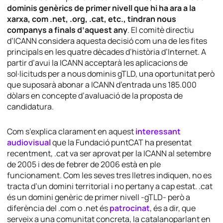
dominis genèrics de primer nivell que hi ha ara a la
xarxa, com .net, .org, .cat, etc., tindran nous
companys a finals d’aquest any
. El comitè directiu
d’ICANN considera aquesta decisió com una de les fites
principals en les quatre dècades d’història d’Internet. A
partir d’avui la ICANN acceptarà les aplicacions de
sol·licituds per a nous dominis gTLD, una oportunitat però
que suposarà abonar a ICANN d’entrada uns 185.000
dòlars en concepte d’avaluació de la proposta de
candidatura.
Com s’explica clarament en aquest
interessant
audiovisual
que la Fundació puntCAT ha presentat
recentment, .cat va ser aprovat per la ICANN al setembre
de 2005 i des de febrer de 2006 està en ple
funcionament. Com les seves tres lletres indiquen, no es
tracta d’un domini territorial i no pertany a cap estat. .cat
és un domini genèric de primer nivell -gTLD- però a
diferència del .com o .net és
patrocinat
, és a dir, que
serveix a una comunitat concreta, la catalanoparlant en