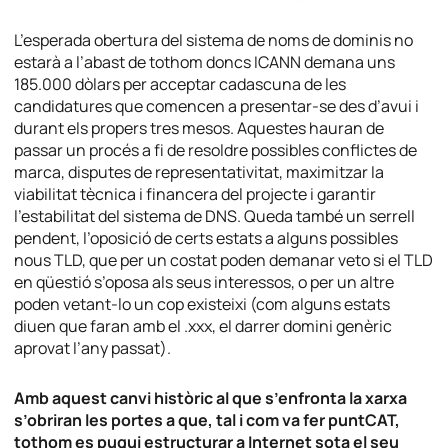
L’esperada obertura del sistema de noms de dominis no
estarà a l’abast de tothom doncs ICANN demana uns
185.000 dòlars per acceptar cadascuna de les
candidatures que comencen a presentar-se des d’avui i
durant els propers tres mesos. Aquestes hauran de
passar un procés a fi de resoldre possibles conflictes de
marca, disputes de representativitat, maximitzar la
viabilitat tècnica i financera del projecte i garantir
l’estabilitat del sistema de DNS. Queda també un serrell
pendent, l’oposició de certs estats a alguns possibles
nous TLD, que per un costat poden demanar veto si el TLD
en qüestió s’oposa als seus interessos, o per un altre
poden vetant-lo un cop existeixi (com alguns estats
diuen que faran amb el .xxx, el darrer domini genèric
aprovat l’any passat).
Amb aquest canvi històric al que s’enfronta la xarxa
s’obriran les portes a que, tal i com va fer puntCAT,
tothom es pugui estructurar a Internet sota el seu