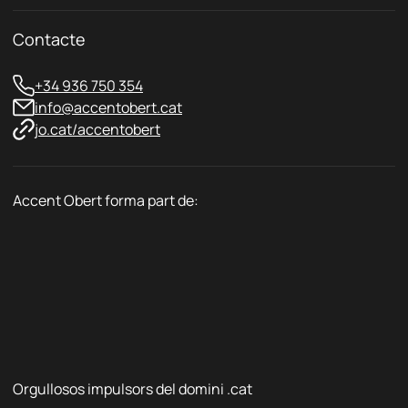
a
t
Contacte
*
+34 936 750 354
info@accentobert.cat
jo.cat/accentobert
Accent Obert forma part de:
Orgullosos impulsors del domini .cat