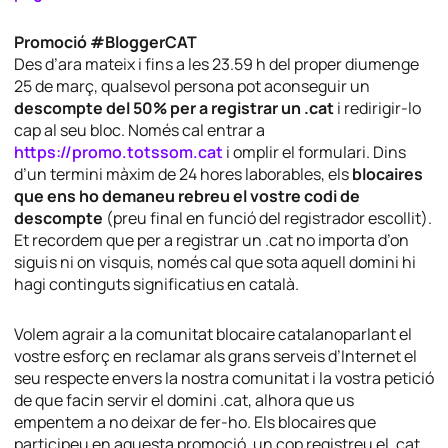
Promoció #BloggerCAT
Des d’ara mateix i fins a les 23.59 h del proper diumenge
25 de març, qualsevol persona pot aconseguir un
descompte del 50% per a registrar un .cat
i redirigir-lo
cap al seu bloc. Només cal entrar a
https://promo.totssom.cat
i omplir el formulari. Dins
d’un termini màxim de 24 hores laborables, els
blocaires
que ens ho demaneu rebreu el vostre codi de
descompte
(preu final en funció del registrador escollit).
Et recordem que per a registrar un .cat no importa d’on
siguis ni on visquis, només cal que sota aquell domini hi
hagi continguts significatius en català.
Volem agrair a la comunitat blocaire catalanoparlant el
vostre esforç en reclamar als grans serveis d’Internet el
seu respecte envers la nostra comunitat i la vostra petició
de que facin servir el domini .cat, alhora que us
empentem a no deixar de fer-ho. Els blocaires que
participeu en aquesta promoció, un cop registreu el .cat