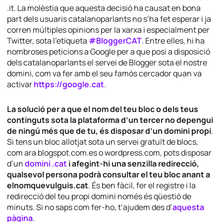
.it. La molèstia que aquesta decisió ha causat en bona
part dels usuaris catalanoparlants no s’ha fet esperar i ja
corren múltiples opinions per la xarxa i especialment per
Twitter, sota l’etiqueta
#BloggerCAT
. Entre elles, hi ha
nombroses peticions a Google per a que posi a disposició
dels catalanoparlants el servei de Blogger sota el nostre
domini, com va fer amb el seu famós cercador quan va
activar
https://google.cat
.
La solució per a que el nom del teu bloc o dels teus
continguts sota la plataforma d’un tercer no depengui
de ningú més que de tu, és disposar d’un domini propi
.
Si tens un bloc allotjat sota un servei gratuït de blocs,
com ara blogspot.com.es o wordpress.com, pots disposar
d’un
domini .cat
i afegint-hi una senzilla redirecció,
qualsevol persona podrà consultar el teu bloc anant a
elnomquevulguis.cat
. És ben fàcil, fer el registre i la
redirecció del teu propi domini només és qüestió de
minuts. Si no saps com fer-ho, t’ajudem des d’
aquesta
pàgina
.