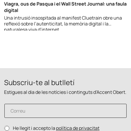
Viagra, ous de Pasqua i el Wall Street Journal: una faula
digital
Una intrusió insospitada al manifest Cluetrain obre una
reflexió sobre l’autenticitat, la memòria digital i la
naturalesa viva d’internet.
Subscriu-te al butlletí
Estigues al dia de les notícies i continguts d’Accent Obert.
C
C
o
o
r
r
r
r
e
P
He llegit i accepto la
política de privacitat
e
u