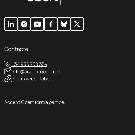
c
l
i
*
í
v
t
a
i
c
c
i
a
t
C
a
o
t
r
Contacte
*
r
e
+34 936 750 354
u
info@accentobert.cat
jo.cat/accentobert
Accent Obert forma part de: