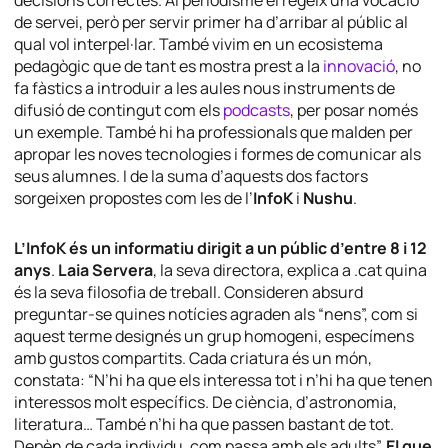
decisions correctes. Al periodisme el regeix una vocació
de servei, però per servir primer ha d’arribar al públic al
qual vol interpel·lar. També vivim en un ecosistema
pedagògic que de tant es mostra prest a la
innovació
, no
fa fàstics a introduir a les aules nous instruments de
difusió de contingut com els
podcasts
, per posar només
un exemple. També hi ha professionals que malden per
apropar les noves tecnologies i formes de comunicar als
seus alumnes. I de la suma d’aquests dos factors
sorgeixen propostes com les de l’
InfoK
i
Nushu
.
L’InfoK és un informatiu dirigit a un públic d’entre 8 i 12
anys
.
Laia Servera
, la seva directora, explica a .cat quina
és la seva filosofia de treball. Consideren absurd
preguntar-se quines notícies agraden als “nens”, com si
aquest terme designés un grup homogeni, especímens
amb gustos compartits. Cada criatura és un món,
constata: “N’hi ha que els interessa tot i n’hi ha que tenen
interessos molt específics. De ciència, d’astronomia,
literatura… També n’hi ha que passen bastant de tot.
Depèn de cada individu, com passa amb els adults”.
El que