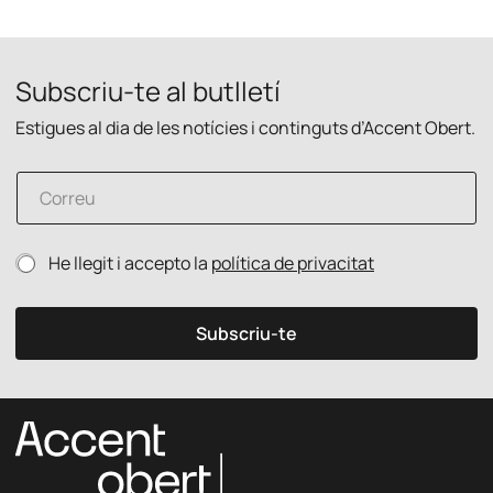
Subscriu-te al butlletí
Estigues al dia de les notícies i continguts d’Accent Obert.
C
o
r
r
p
P
He llegit i accepto la
política de privacitat
e
r
o
u
i
l
e
v
í
l
Subscriu-te
a
t
e
c
i
c
i
c
t
t
a
r
a
d
ò
t
e
n
P
p
i
o
r