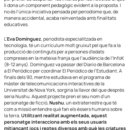
li dona un component pedagògic evident a la proposta. I
no és l’única iniciativa pensada pel periodisme que, de
manera accidental, acaba reinventada amb finalitats
educatives.
L’
Eva Domínguez
, periodista especialitzada en
tecnologia, té un currículum molt gruixut pel que fa a la
producció de continguts per a persones d’edats
compreses en la mateixa franja que l’audiència de l’InfoK
(8-12 anys). Domínguez va passar del Diario de Barcelona
a El Periódico per coordinar El Periódico de l’Estudiant. A
finals dels 90, mentre estudiava en el programa de
màster de telecomunicacions interactives de la
Universitat de Nova York, sorgiria la llavor del que després
seria Nushu. Aquest projecte pren el seu nom d’un
personatge de ficció,
Nushu
, un extraterrestre que té
com a missió entendre què fan els éssers humans sobre
la terra.
Utilitzant realitat augmentada, aquest
personatge interacciona amb els seus usuaris
mitjançant jocs i reptes diversos amb què les criatures