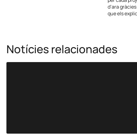
d’ara gràcies
que els expli
Notícies relacionades