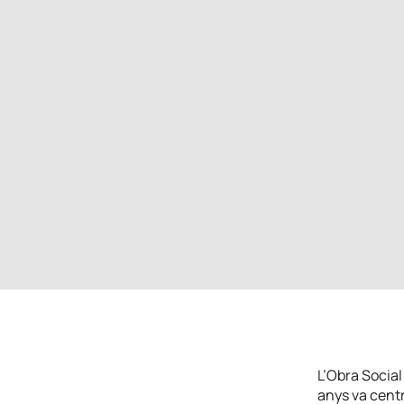
L’Obra Social
anys va centr