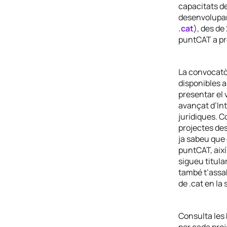
capacitats de
desenvolupa
.cat
), des de
puntCAT a pr
La convocatòr
disponibles a
presentar el 
avançat d’Int
jurídiques. C
projectes des
ja sabeu que 
puntCAT, així
sigueu titula
també t’assab
de .cat en la
Consulta les 
per cada proj