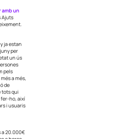
r amb un
s Ajuts
neixement.
y ja estan
 juny per
ietat un ús
 persones
m pels
A més a més,
ió de
 tots qui
fer-ho, així
rs i usuaris
s a 20.000€
se a hores