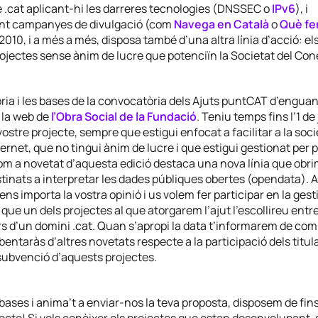
 .cat aplicant-hi les darreres tecnologies (DNSSEC o
IPv6
), i
nt campanyes de divulgació (com
Navega en Català
o
Què fe
 2010, i a més a més, disposa també d’una altra línia d’acció: el
ojectes sense ànim de lucre que potenciïn la Societat del Co
ia i les bases de la convocatòria dels Ajuts puntCAT d’enguan
 la web de
l’Obra Social de la Fundació
. Teniu temps fins l’1 de
vostre projecte, sempre que estigui enfocat a facilitar a la soc
ernet, que no tingui ànim de lucre i que estigui gestionat per
om a novetat d’aquesta edició destaca una nova línia que obri
tinats a interpretar les dades públiques obertes (opendata). 
ens importa la vostra opinió i us volem fer participar en la gest
 que un dels projectes al que atorgarem l’ajut l’escollireu entre
rs d’un domini .cat. Quan s’apropi la data t’informarem de com 
entaràs d’altres novetats respecte a la participació dels titula
 subvenció d’aquests projectes.
bases i anima’t a enviar-nos la teva proposta, disposem de fin
ecte! Si vols conèixer els projectes que estan desenvolupant-