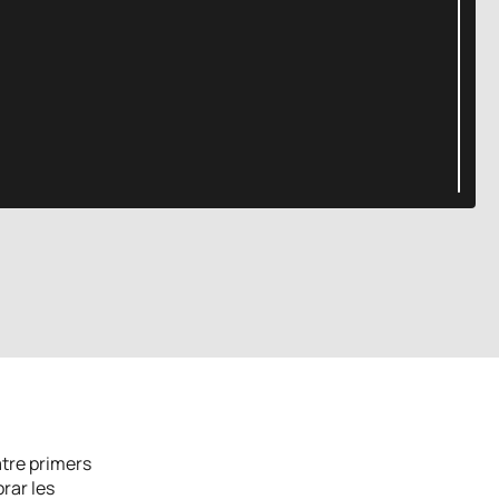
atre primers
rar les