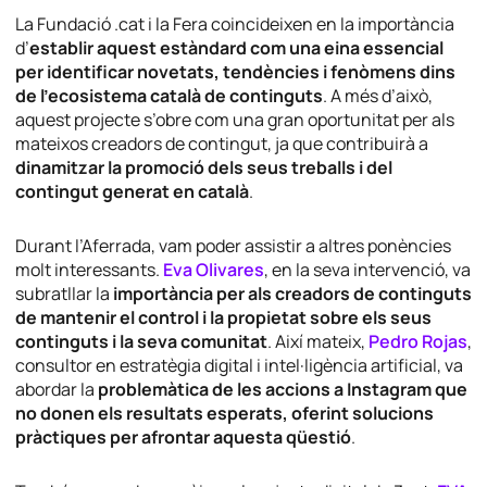
La Fundació .cat i la Fera coincideixen en la importància
d’
establir aquest estàndard com una eina essencial
per identificar novetats, tendències i fenòmens dins
de l’ecosistema català de continguts
. A més d’això,
aquest projecte s’obre com una gran oportunitat per als
mateixos creadors de contingut, ja que contribuirà a
dinamitzar la promoció dels seus treballs i del
contingut generat en català
.
Durant l’Aferrada, vam poder assistir a altres ponències
molt interessants.
Eva Olivares
, en la seva intervenció, va
subratllar la
importància per als creadors de continguts
de mantenir el control i la propietat sobre els seus
continguts i la seva comunitat
. Així mateix,
Pedro Rojas
,
consultor en estratègia digital i intel·ligència artificial, va
abordar la
problemàtica de les accions a Instagram que
no donen els resultats esperats, oferint solucions
pràctiques per afrontar aquesta qüestió
.