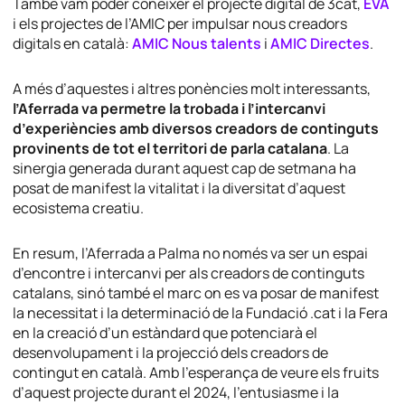
També vam poder conèixer el projecte digital de 3cat,
EVA
i els projectes de l’AMIC per impulsar nous creadors
digitals en català:
AMIC Nous talents
i
AMIC Directes
.
A més d’aquestes i altres ponències molt interessants,
l’Aferrada va permetre la trobada i l’intercanvi
d’experiències amb diversos creadors de continguts
provinents de tot el territori de parla catalana
. La
sinergia generada durant aquest cap de setmana ha
posat de manifest la vitalitat i la diversitat d’aquest
ecosistema creatiu.
En resum, l’Aferrada a Palma no només va ser un espai
d’encontre i intercanvi per als creadors de continguts
catalans, sinó també el marc on es va posar de manifest
la necessitat i la determinació de la Fundació .cat i la Fera
en la creació d’un estàndard que potenciarà el
desenvolupament i la projecció dels creadors de
contingut en català. Amb l’esperança de veure els fruits
d’aquest projecte durant el 2024, l’entusiasme i la