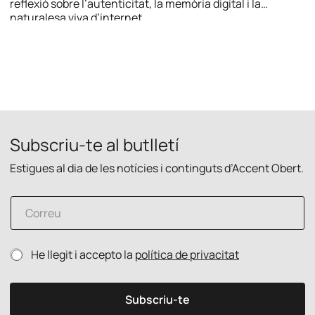
reflexió sobre l’autenticitat, la memòria digital i la
naturalesa viva d’internet.
Subscriu-te al butlletí
Estigues al dia de les notícies i continguts d’Accent Obert.
C
o
r
r
e
P
He llegit i accepto la
política de privacitat
e
l
o
u
e
l
e
c
í
l
Subscriu-te
t
t
e
r