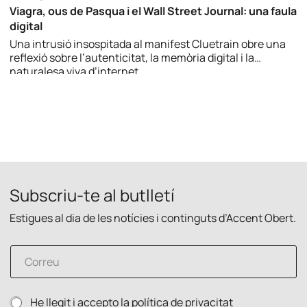
Viagra, ous de Pasqua i el Wall Street Journal: una faula
digital
Una intrusió insospitada al manifest Cluetrain obre una
reflexió sobre l’autenticitat, la memòria digital i la
naturalesa viva d’internet.
Subscriu-te al butlletí
Estigues al dia de les notícies i continguts d’Accent Obert.
C
o
r
r
C
P
He llegit i accepto la
política de privacitat
e