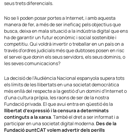
seus trets diferencials.
No se li poden posar portes a Internet, i amb aquesta
manera de fer, a més de ser ineficaç pels objectius que
busca, deixa en mala situació a la indústria digital que ens
ha de garantir un futur econòmic i social sostenible i
competitiu. Qui voldrà invertir o treballar en un país on a
través d’ordres judicials més que dubtoses posen en risc
el servei que donin els seus servidors, els seus dominis, o
les seves comunicacions?
La decisió de l’Audiència Nacional espanyola supera tots
els límits de les llibertats en una societat democràtica
més enllà del respecte a la gestió d’un domini d’Internet o
d’una cultura pròpia, les raons de ser de la nostra
Fundació privada. El que avui entra en qüestió és la
llibertat d’expressió i la censura a determinats
continguts a la xarxa
. També el dret a ser informat i a
participar en una societat digital moderna.
Des de la
Fundació puntCAT volem advertir dels perills