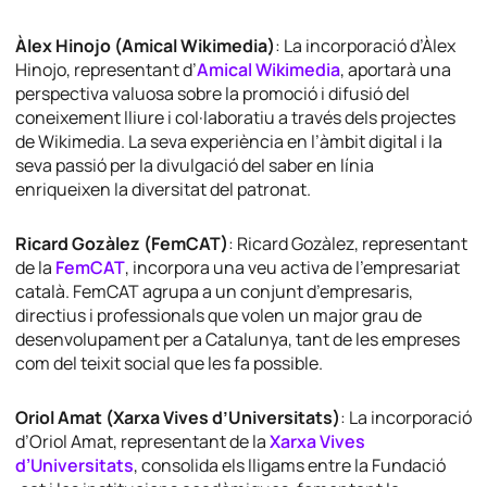
Àlex Hinojo (Amical Wikimedia)
: La incorporació d’Àlex
Hinojo, representant d’
Amical Wikimedia
, aportarà una
perspectiva valuosa sobre la promoció i difusió del
coneixement lliure i col·laboratiu a través dels projectes
de Wikimedia. La seva experiència en l’àmbit digital i la
seva passió per la divulgació del saber en línia
enriqueixen la diversitat del patronat.
Ricard Gozàlez (FemCAT)
: Ricard Gozàlez, representant
de la
FemCAT
, incorpora una veu activa de l’empresariat
català. FemCAT agrupa a un conjunt d’empresaris,
directius i professionals que volen un major grau de
desenvolupament per a Catalunya, tant de les empreses
com del teixit social que les fa possible.
Oriol Amat (Xarxa Vives d’Universitats)
: La incorporació
d’Oriol Amat, representant de la
Xarxa Vives
d’Universitats
, consolida els lligams entre la Fundació