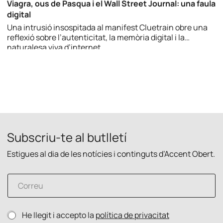
Viagra, ous de Pasqua i el Wall Street Journal: una faula
digital
Una intrusió insospitada al manifest Cluetrain obre una
reflexió sobre l’autenticitat, la memòria digital i la
naturalesa viva d’internet.
Subscriu-te al butlletí
Estigues al dia de les notícies i continguts d’Accent Obert.
C
o
r
r
p
P
He llegit i accepto la
política de privacitat
e
r