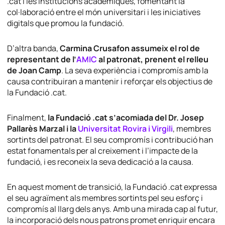
.cat i les institucions acadèmiques, fomentant la
col·laboració entre el món universitari i les iniciatives
digitals que promou la fundació.
D’altra banda,
Carmina Crusafon assumeix el rol de
representant de l’
AMIC
al patronat, prenent el relleu
de Joan Camp
. La seva experiència i compromís amb la
causa contribuiran a mantenir i reforçar els objectius de
la Fundació .cat.
Finalment,
la Fundació .cat s’acomiada del Dr. Josep
Pallarès Marzal i la
Universitat Rovira i Virgili
, membres
sortints del patronat. El seu compromís i contribució han
estat fonamentals per al creixement i l’impacte de la
fundació, i es reconeix la seva dedicació a la causa.
En aquest moment de transició, la Fundació .cat expressa
el seu agraïment als membres sortints pel seu esforç i
compromís al llarg dels anys. Amb una mirada cap al futur,
la incorporació dels nous patrons promet enriquir encara