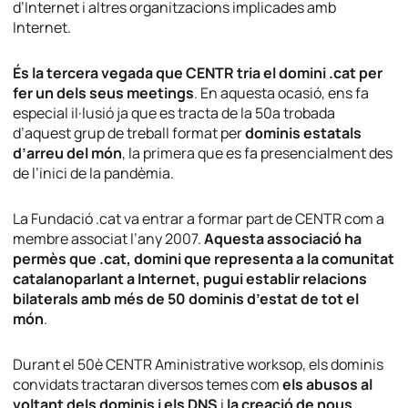
d’Internet i altres organitzacions implicades amb
Internet.
És la tercera vegada que CENTR tria el domini .cat per
fer un dels seus meetings
. En aquesta ocasió, ens fa
especial il·lusió ja que es tracta de la 50a trobada
d’aquest grup de treball format per
dominis estatals
d’arreu del món
, la primera que es fa presencialment des
de l’inici de la pandèmia.
La Fundació .cat va entrar a formar part de CENTR com a
membre associat l’any 2007.
Aquesta associació ha
permès que .cat, domini que representa a la comunitat
catalanoparlant a Internet, pugui establir relacions
bilaterals amb més de 50 dominis d’estat de tot el
món
.
Durant el 50è CENTR Aministrative worksop, els dominis
convidats tractaran diversos temes com
els abusos al
voltant dels dominis i els DNS
i
la creació de nous