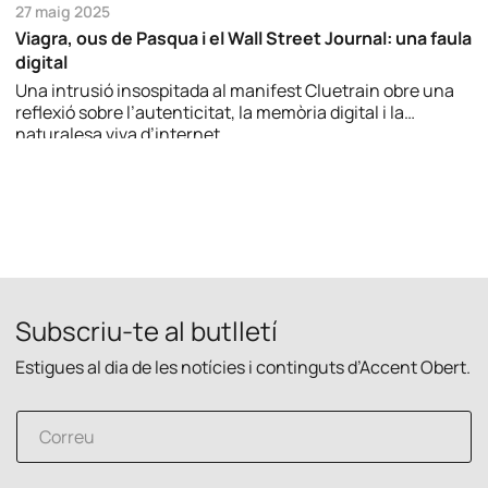
27 maig 2025
Viagra, ous de Pasqua i el Wall Street Journal: una faula
digital
Una intrusió insospitada al manifest Cluetrain obre una
reflexió sobre l’autenticitat, la memòria digital i la
naturalesa viva d’internet.
Subscriu-te al butlletí
Estigues al dia de les notícies i continguts d’Accent Obert.
C
C
o
o
r
r
r
r
e