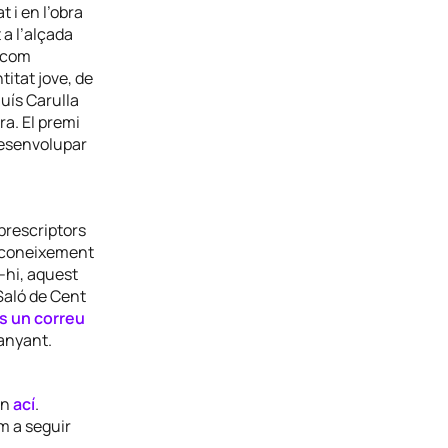
 i en l’obra
 a l’alçada
, com
titat jove, de
uís Carulla
ra. El premi
desenvolupar
 prescriptors
reconeixement
r-hi, aquest
 Saló de Cent
s un correu
panyant.
en
ací
.
m a seguir