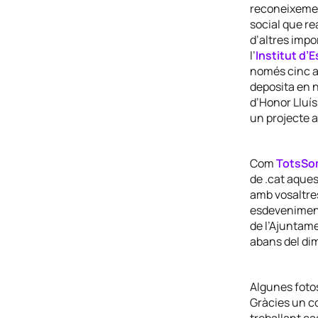
reconeixement
social que re
d’altres imp
l’
Institut d’
només cinc an
deposita en n
d’Honor Lluí
un projecte a
Com
TotsSo
de .cat aque
amb vosaltres
esdeveniment 
de l’Ajuntam
abans del dim
Algunes foto
Gràcies un c
treballant ca