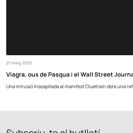
27 maig 2025
Viagra, ous de Pasqua i el Wall Street Journa
Una intrusió insospitada al manifest Cluetrain obre una refle
Subscriu-te al butlletí