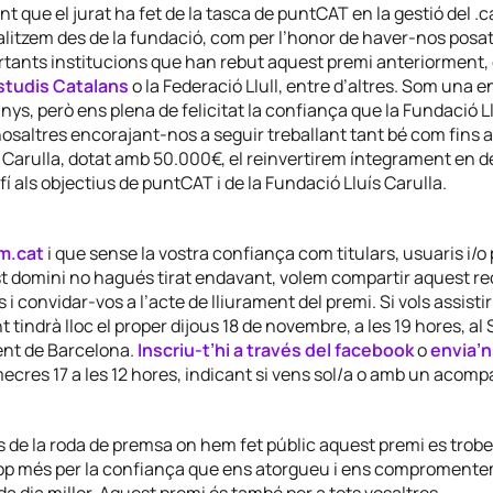
 que el jurat ha fet de la tasca de puntCAT en la gestió del .cat
alitzem des de la fundació, com per l’honor de haver-nos posat
ortants institucions que han rebut aquest premi anteriorment
Estudis Catalans
o la Federació Llull, entre d’altres. Som una en
ys, però ens plena de felicitat la confiança que la Fundació Ll
osaltres encorajant-nos a seguir treballant tant bé com fins a
s Carulla, dotat amb 50.000€, el reinvertirem íntegrament en 
fí als objectius de puntCAT i de la Fundació Lluís Carulla.
m.cat
i que sense la vostra confiança com titulars, usuaris i/o
st domini no hagués tirat endavant, volem compartir aquest 
 i convidar-vos a l’acte de lliurament del premi. Si vols assisti
tindrà lloc el proper dijous 18 de novembre, a les 19 hores, al
ent de Barcelona.
Inscriu-t’hi a través del facebook
o
envia’n
ecres 17 a les 12 hores, indicant si vens sol/a o amb un acom
s de la roda de premsa on hem fet públic aquest premi es trob
op més per la confiança que ens atorgueu i ens compromente
da dia millor. Aquest premi és també per a tots vosaltres.