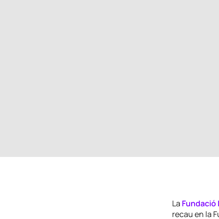
La
Fundació L
recau en la F