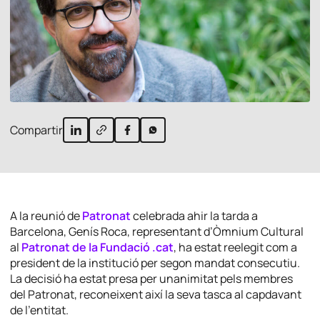
Compartir
A la reunió de
Patronat
celebrada ahir la tarda a
Barcelona, Genís Roca, representant d’Òmnium Cultural
al
Patronat de la Fundació .cat
, ha estat reelegit com a
president de la institució per segon mandat consecutiu.
La decisió ha estat presa per unanimitat pels membres
del Patronat, reconeixent així la seva tasca al capdavant
de l’entitat.