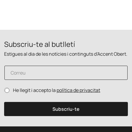
Subscriu-te al butlletí
Estigues al dia de les notícies i continguts d’Accent Obert.
C
o
r
r
C
P
He llegit i accepto la
política de privacitat
e
o
o
u
r
l
e
r
í
l
Subscriu-te
e
t
e
u
i
c
p
c
t
r
a
r
i