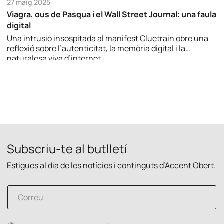
27 maig 2025
Viagra, ous de Pasqua i el Wall Street Journal: una faula
digital
Una intrusió insospitada al manifest Cluetrain obre una
reflexió sobre l’autenticitat, la memòria digital i la
naturalesa viva d’internet.
Subscriu-te al butlletí
Estigues al dia de les notícies i continguts d’Accent Obert.
C
C
o
o
r
r
r
r
e