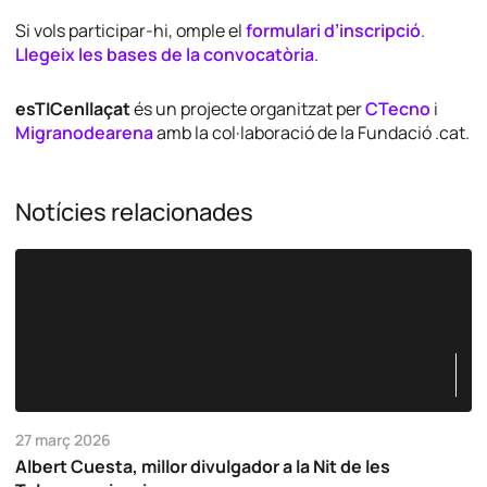
Si vols participar-hi, omple el
formulari d’inscripció
.
Llegeix les bases de la convocatòria
.
esTICenllaçat
és un projecte organitzat per
CTecno
i
Migranodearena
amb la col·laboració de la Fundació .cat.
Notícies relacionades
27 març 2026
Albert Cuesta, millor divulgador a la Nit de les