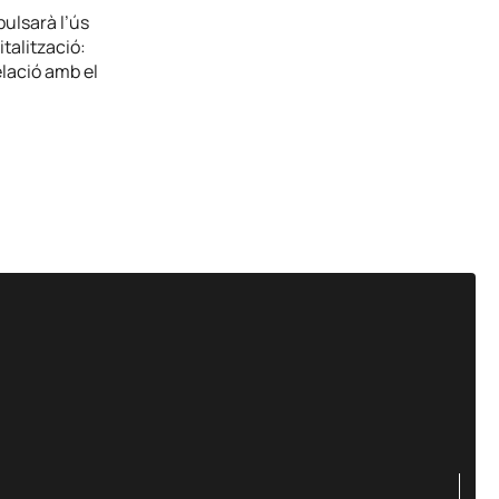
pulsarà l’ús
talització:
elació amb el