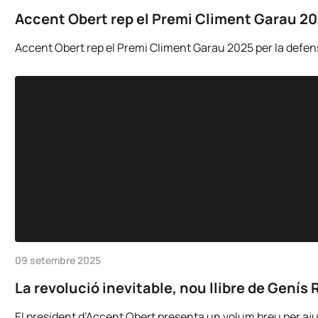
Accent Obert rep el Premi Climent Garau 2025
Accent Obert rep el Premi Climent Garau 2025 per la defensa 
09 setembre 2025
La revolució inevitable, nou llibre de Genís 
El president d’Accent Obert presenta un volum breu per ajudar