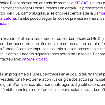
ònica Roca; presenten en roda de premsa
elKIT.CAT
, un nou p
r a trobar els agents digitalitzadors en català. La presentació 
itori del HUB cambraDigital, a les oficines centrals de la
Cambr
arcelona
. També podeu seguir la roda de premsa en línia si us 
ulari
.
à una eina útil per a les empreses que es beneficïin del Bo Digit
boradors adequats i que ofereixin els seus serveis en català. L’
la Fundació .cat per impulsar el català a les empreses i en el mó
balla amb els agents digitalitzadors acreditats a red.es. Per par
contacteu amb
info@elkit.cat
.
s un programa d’ajudes, centrades en el Bo Digital, finançat p
avés dels fons
Next Generation
i va dirigit a dos actors princip
 digital. D’una banda, als anomenats agents digitalitzadors: e
’àmbit tecnològic que ofereixen serveis i solucions als benefic