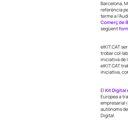
Barcelona, M
referència pe
terme a l’Aud
Comerç de B
següent
form
elKIT.CAT ser
trobar col·la
iniciativa de 
elKIT.CAT tre
iniciativa, 
El
Kit Digital
é
Europea a tr
empresarial i
autònoms de l
Digital.