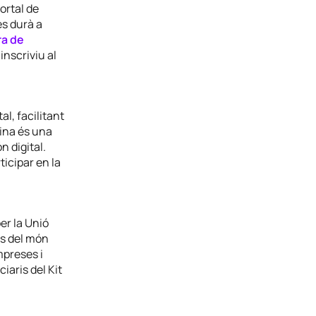
ortal de
es durà a
a de
inscriviu al
al, facilitant
eina és una
n digital.
ticipar en la
er la Unió
als del món
mpreses i
iaris del Kit