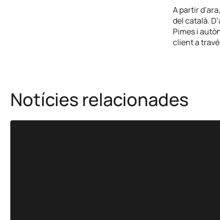
A partir d’ar
del català. D
Pimes i autòn
client a travé
Notícies relacionades