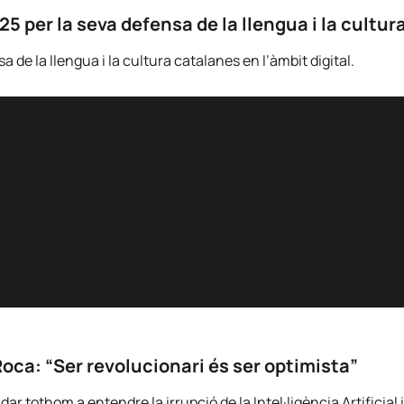
 per la seva defensa de la llengua i la cultura
de la llengua i la cultura catalanes en l’àmbit digital.
Roca: “Ser revolucionari és ser optimista”
 tothom a entendre la irrupció de la Intel·ligència Artificial i