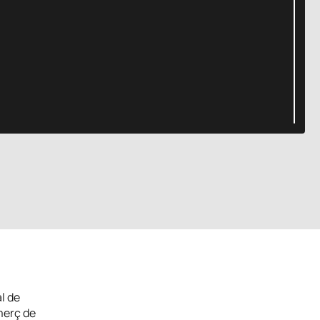
l de
merç de