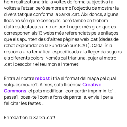
hem realitzat una tria, a voltes de forma subjectiva i a
voltes a l’atzar, però sempre amb l’objectiu de mostrar la
diversitat que conforma la xarxa .cat. Així doncs, alguns
llocs no són gaire coneguts, però també en trobem
d’altres destacats amb un punt negre més gran que es
corresponen als 13 webs més referenciats pels enllaços
que els apunten des d’altres pàgines web .cat (dades del
robot explorador de la Fundació puntCAT). Cada línia
respon a una temàtica, especificada a la llegenda segons
els diferents colors. Només cal triar una, pujar al metro
.cat i descobrir el teu món a Internet!
Entra al nostre
rebost
i tria el format del mapa pel qual
vulgues moure’t. A més, sota llicència
Creative
Commons
, el pots modificar i compartir: imprimix-te’l,
passa’l, posa-te’l com a fons de pantalla, envia’l per a
felicitar les festes …
Enreda’t en la Xarxa .cat!