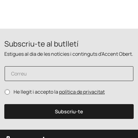
Subscriu-te al butlletí
Estigues al dia de les notícies i continguts d’Accent Obert.
C
o
r
r
C
P
He llegit i accepto la
política de privacitat
e
o
o
u
r
l
e
r
í
l
Subscriu-te
e
t
e
u
i
c
p
c
t
r
a
r
i
d