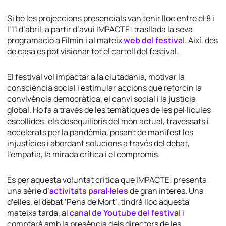
Si bé les projeccions presencials van tenir lloc entre el 8 i
l’11 d’abril, a partir d’avui IMPACTE! trasllada la seva
programació a Filmin i al mateix
web del festival
. Així, des
de casa es pot visionar tot el cartell del festival.
El festival vol impactar a la ciutadania, motivar la
consciència social i estimular accions que reforcin la
convivència democràtica, el canvi social i la justícia
global. Ho fa a través de les temàtiques de les pel·lícules
escollides: els desequilibris del món actual, travessats i
accelerats per la pandèmia, posant de manifest les
injustícies i abordant solucions a través del debat,
l’empatia, la mirada crítica i el compromís.
És per aquesta voluntat crítica que IMPACTE! presenta
una sèrie d’
activitats paral·leles
de gran interès. Una
d’elles, el debat ‘Pena de Mort’, tindrà lloc aquesta
mateixa tarda, al
canal de Youtube del festival
i
comptarà amb la presència dels directors de les