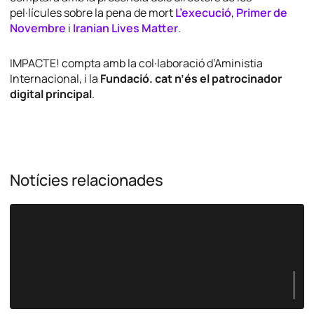
pel·lícules sobre la pena de mort
L’execució
,
Primer de
Novembre
i
Iranian Lives Matter
.
IMPACTE! compta amb la col·laboració d’Aministia
Internacional, i la
Fundació. cat n’és el patrocinador
digital principal
.
Notícies relacionades