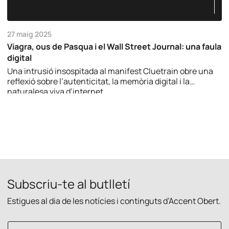
27 maig 2025
Viagra, ous de Pasqua i el Wall Street Journal: una faula
digital
Una intrusió insospitada al manifest Cluetrain obre una
reflexió sobre l’autenticitat, la memòria digital i la
naturalesa viva d’internet.
Subscriu-te al butlletí
Estigues al dia de les notícies i continguts d’Accent Obert.
C