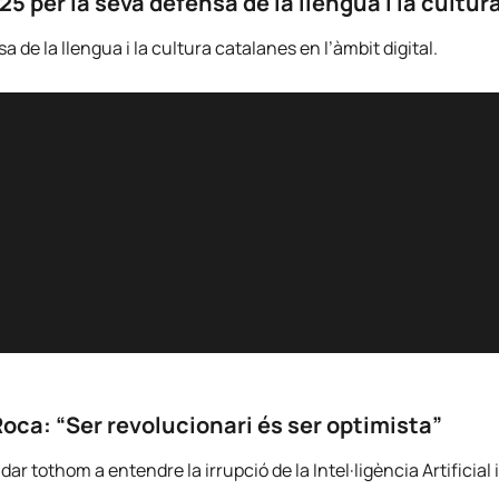
 per la seva defensa de la llengua i la cultura
de la llengua i la cultura catalanes en l’àmbit digital.
Roca: “Ser revolucionari és ser optimista”
 tothom a entendre la irrupció de la Intel·ligència Artificial i