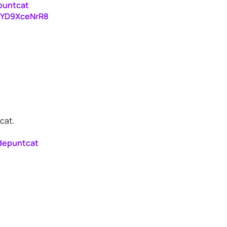
puntcat
m/YD9XceNrR8
cat.
depuntcat