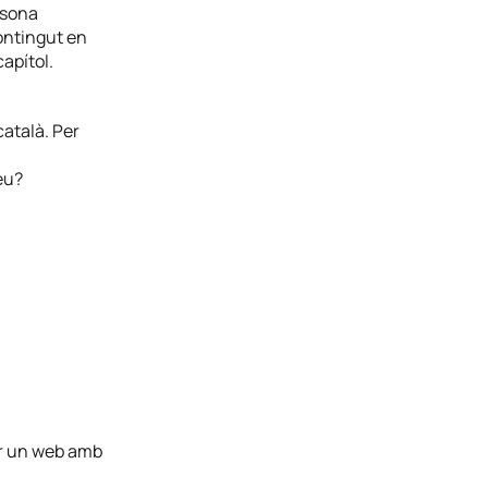
rsona
contingut en
apítol.
atalà. Per
eu?
ir un web amb