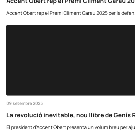
Accent Obert rep el Premi Climent Garau 2025
Accent Obert rep el Premi Climent Garau 2025 per la defensa 
09 setembre 2025
La revolució inevitable, nou llibre de Genís 
El president d’Accent Obert presenta un volum breu per ajudar