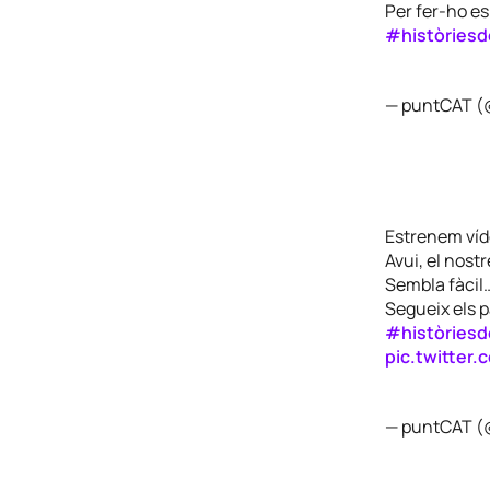
Per fer-ho es
#històriesd
— puntCAT 
Estrenem víd
Avui, el nost
Sembla fàcil…
Segueix els p
#històriesd
pic.twitter
— puntCAT 