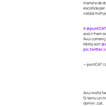
manera de don
escollida per
català molt p
A
@puntCA
això n’hem a
Avui comença,
Molta sort
@a
pic.twitter
— puntCAT 
Avui molts fa
Si teniu un m
domini .cat.