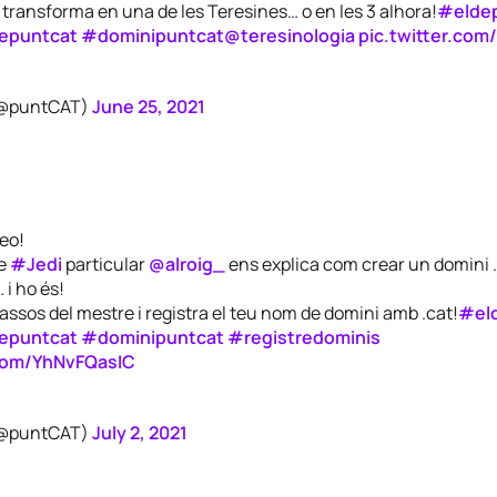
 transforma en una de les Teresines… o en les 3 alhora!
#elde
epuntcat
#dominipuntcat
@teresinologia
pic.twitter.co
(@puntCAT)
June 25, 2021
eo!
re
#Jedi
particular
@alroig_
ens explica com crear un domini .
 i ho és!
assos del mestre i registra el teu nom de domini amb .cat!
#el
epuntcat
#dominipuntcat
#registredominis
.com/YhNvFQasIC
(@puntCAT)
July 2, 2021