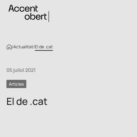
/
Actualitat
/
El de .cat
05 juliol 2021
Articles
El de .cat