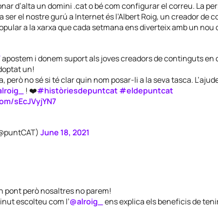
ar d’alta un domini .cat o bé com configurar el correu. La pe
 a ser el nostre gurú a Internet és l’Albert Roig, un creador de 
opular a la xarxa que cada setmana ens diverteix amb un nou c
T
apostem i donem suport als joves creadors de continguts en c
doptat un!
 però no sé si té clar quin nom posar-li a la seva tasca. L’ajud
lroig_
! ❤️
#històriesdepuntcat
#eldepuntcat
.com/sEcJVyjYN7
(@puntCAT)
June 18, 2021
n pont però nosaltres no parem!
inut escolteu com l’
@alroig_
ens explica els beneficis de ten