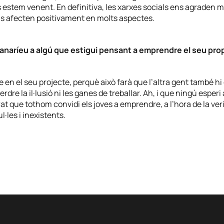
 estem venent. En definitiva, les xarxes socials ens agraden m
ens afecten positivament en molts aspectes.
anaríeu a algú que estigui pensant a emprendre el seu pro
 en el seu projecte, perquè això farà que l’altra gent també hi 
rdre la il·lusió ni les ganes de treballar. Ah, i que ningú esperi
t que tothom convidi els joves a emprendre, a l’hora de la veri
l·les i inexistents.