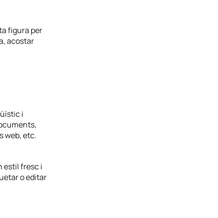
ta figura per
a, acostar
ístic i
 documents,
s web, etc.
estil fresc i
uetar o editar