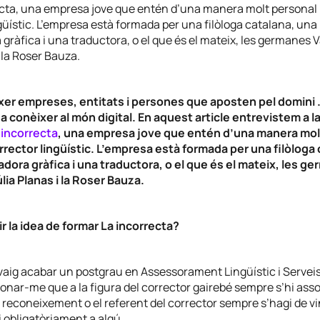
cta, una empresa jove que entén d’una manera molt personal l
güístic. L’empresa està formada per una filòloga catalana, una
gràfica i una traductora, o el que és el mateix, les germanes V
i la Roser Bauza.
er empreses, entitats i persones que aposten pel domini .c
a conèixer al món digital. En aquest article entrevistem a l
 incorrecta
, una empresa jove que entén d’una manera molt
orrector lingüístic. L’empresa està formada per una filòloga 
dora gràfica i una traductora, o el que és el mateix, les g
úlia Planas i la Roser Bauza.
r la idea de formar La incorrecta?
vaig acabar un postgrau en Assessorament Lingüístic i Serveis
donar-me que a la figura del corrector gairebé sempre s’hi ass
l reconeixement o el referent del corrector sempre s’hagi de v
 obligatòriament a algú.