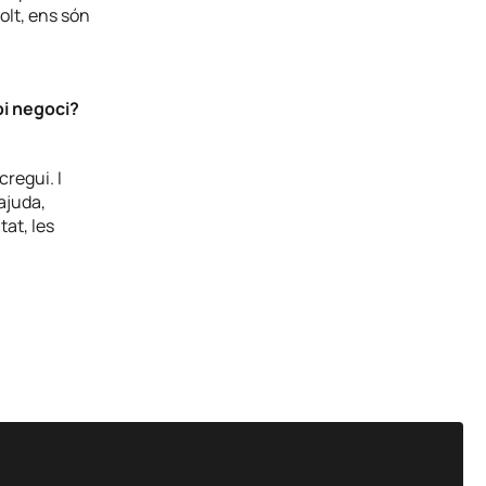
olt, ens són
pi negoci?
cregui. I
 ajuda,
tat, les