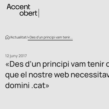
/
Actualitat
/
«Des d’un principi vam tenir...
12 juny 2017
«Des d’un principi vam tenir 
que el nostre web necessita
domini .cat»