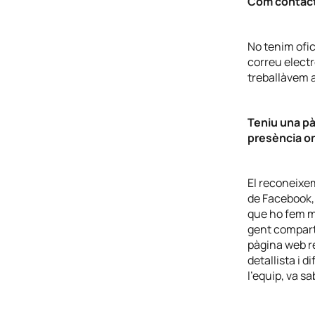
Com contact
No tenim ofic
correu electr
treballàvem a
Teniu una pà
presència o
El reconeixem
de Facebook, 
que ho fem mo
gent comparte
pàgina web re
detallista i d
l’equip, va s