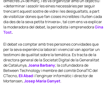
dimecres 24 de març, i es va organitzar amb un objectiu:
«determinar i assolir les eines necessàries per seguir
trencant aquest sostre de vidre i les desigualtats, a part
de visibilizar dones que fan coses increïbles i lluiten cada
dia des de la seva petita trinxera», tal com ens va explicar
la moderadora del debat, la periodista i emprenedora
Gina
Tost
.
El debat va comptar amb tres persones convidades que
per la seva experiència laboral i vivencial van aportar un
testimoni de qualitat sobre la temàtica. Es tracta de la
directora general de la Societat Digital de la Generalitat
de Catalunya,
Joana Barbany
; la cofundadora de
Between Technology i membre del comitè DonaTIC del
CTecno,
Eli Abad
i l’enginyer informàtic i director de
Mortensen,
Josep Maria Ganyet
.