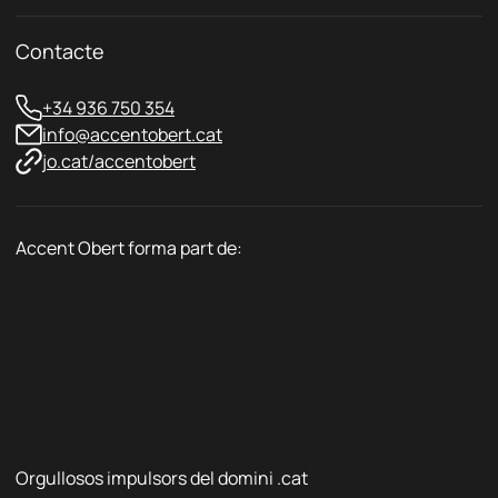
t
a
r
t
ò
Contacte
*
n
i
+34 936 750 354
c
info@accentobert.cat
jo.cat/accentobert
Accent Obert forma part de:
Orgullosos impulsors del domini .cat