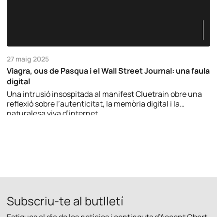
27 maig 2025
Viagra, ous de Pasqua i el Wall Street Journal: una faula
digital
Una intrusió insospitada al manifest Cluetrain obre una
reflexió sobre l’autenticitat, la memòria digital i la
naturalesa viva d’internet.
Subscriu-te al butlletí
Estigues al dia de les notícies i continguts d’Accent Obert.