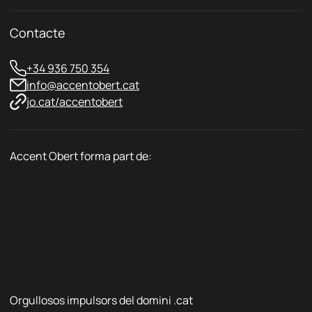
t
a
r
t
ò
Contacte
*
n
i
+34 936 750 354
c
info@accentobert.cat
jo.cat/accentobert
Accent Obert forma part de:
Orgullosos impulsors del domini .cat