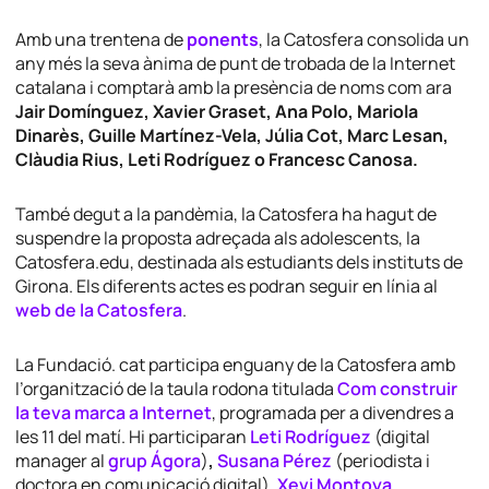
Amb una trentena de
ponents
, la Catosfera consolida un
any més la seva ànima de punt de trobada de la Internet
catalana i comptarà amb la presència de noms com ara
Jair Domínguez, Xavier Graset, Ana Polo, Mariola
Dinarès, Guille Martínez-Vela, Júlia Cot, Marc Lesan,
Clàudia Rius, Leti Rodríguez o Francesc Canosa.
També degut a la pandèmia, la Catosfera ha hagut de
suspendre la proposta adreçada als adolescents, la
Catosfera.edu, destinada als estudiants dels instituts de
Girona. Els diferents actes es podran seguir en línia al
web de la Catosfera
.
La Fundació. cat participa enguany de la Catosfera amb
l’organització de la taula rodona titulada
Com construir
la teva marca a Internet
, programada per a divendres a
les 11 del matí. Hi participaran
Leti Rodríguez
(digital
manager
al
grup Ágora
)
,
Susana Pérez
(periodista i
doctora en comunicació digital),
Xevi Montoya