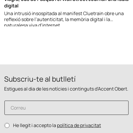
digital
Una intrusió insospitada al manifest Cluetrain obre una
reflexió sobre l’autenticitat, la memòria digital i la
naturalesa viva d’internet.
Subscriu-te al butlletí
Estigues al dia de les notícies i continguts d’Accent Obert.
C
C
o
o
r
r
r
r
e
P
He llegit i accepto la
política de privacitat
e
u
o
u
P