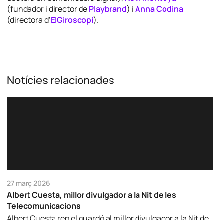
(fundador i director de
Playbrand
) i
Anna Codina
(directora d’
ElGiroscopi
).
Notícies relacionades
27 març 2026
Albert Cuesta, millor divulgador a la Nit de les
Telecomunicacions
Albert Cuesta rep el guardó al millor divulgador a la Nit de