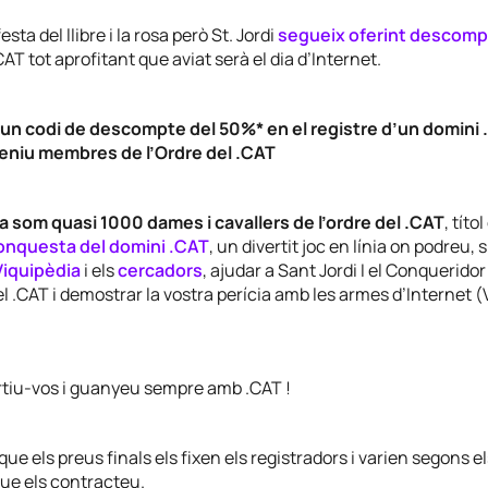
esta del llibre i la rosa però St. Jordi
segueix oferint descom
CAT tot aprofitant que aviat serà el dia d’Internet.
n codi de descompte del 50%* en el registre d’un domini .
eniu membres de l’Ordre del .CAT
 ja som quasi 1000 dames i cavallers de l’ordre del .CAT
, títo
nquesta del domini .CAT
, un divertit joc en línia on podreu, 
Viquipèdia
i els
cercadors
, ajudar a Sant Jordi I el Conqueridor
 .CAT i demostrar la vostra perícia amb les armes d’Internet (V
rtiu-vos i guanyeu sempre amb .CAT !
que els preus finals els fixen els registradors i varien segons el
ue els contracteu.