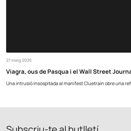
27 maig 2025
Viagra, ous de Pasqua i el Wall Street Journa
Una intrusió insospitada al manifest Cluetrain obre una refle
Subscriu-te al butlletí