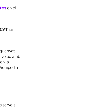
ptes
en el
CAT i a
l guanyat
si voleu amb
 en la
iquipèdia i
s serveis