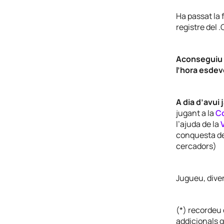
Ha passat la f
registre del .
Aconseguiu u
l’hora esdev
A dia d’avui
jugant a la
Co
l’ajuda de la
conquesta del
cercadors)
Jugueu, dive
(*) recordeu 
addicionals q