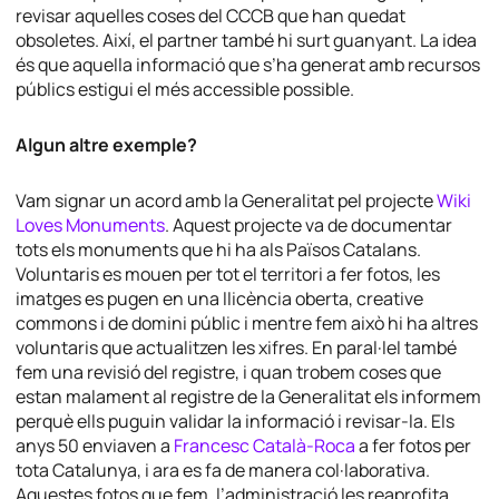
revisar aquelles coses del CCCB que han quedat
obsoletes. Així, el
partner
també hi surt guanyant. La idea
és que aquella informació que s’ha generat amb recursos
públics estigui el més accessible possible.
Algun altre exemple?
Vam signar un acord amb la Generalitat pel projecte
Wiki
Loves Monuments
. Aquest projecte va de documentar
tots els monuments que hi ha als Països Catalans.
Voluntaris es mouen per tot el territori a fer fotos, les
imatges es pugen en una llicència oberta,
creative
commons
i de domini públic i mentre fem això hi ha altres
voluntaris que actualitzen les xifres. En paral·lel també
fem una revisió del registre, i quan trobem coses que
estan malament al registre de la Generalitat els informem
perquè ells puguin validar la informació i revisar-la. Els
anys 50 enviaven a
Francesc Català-Roca
a fer fotos per
tota Catalunya, i ara es fa de manera col·laborativa.
Aquestes fotos que fem, l’administració les reaprofita