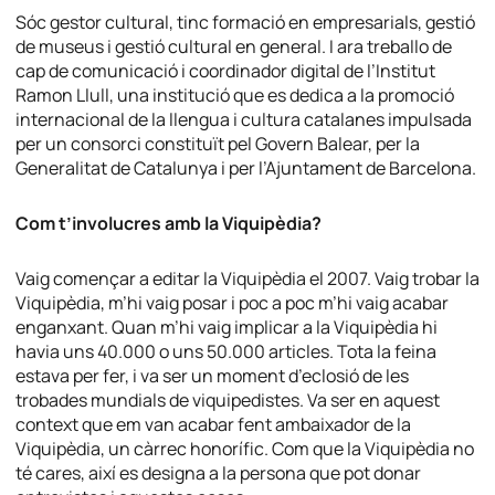
Sóc gestor cultural, tinc formació en empresarials, gestió
de museus i gestió cultural en general. I ara treballo de
cap de comunicació i coordinador digital de l’Institut
Ramon Llull, una institució que es dedica a la promoció
internacional de la llengua i cultura catalanes impulsada
per un consorci constituït pel Govern Balear, per la
Generalitat de Catalunya i per l’Ajuntament de Barcelona.
Com t’involucres amb la Viquipèdia?
Vaig començar a editar la Viquipèdia el 2007. Vaig trobar la
Viquipèdia, m’hi vaig posar i poc a poc m’hi vaig acabar
enganxant. Quan m’hi vaig implicar a la Viquipèdia hi
havia uns 40.000 o uns 50.000 articles. Tota la feina
estava per fer, i va ser un moment d’eclosió de les
trobades mundials de viquipedistes. Va ser en aquest
context que em van acabar fent ambaixador de la
Viquipèdia, un càrrec honorífic. Com que la Viquipèdia no
té cares, així es designa a la persona que pot donar