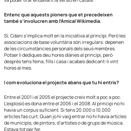
va poder tirar endavant la versió en català.
Entenc que aquests pioners que et precedeixen
també s’involucren amb l’Amical Wikimedia.
Sí, Cdani s’implica molt en la iniciativa al principi. Però les
associacions de base voluntària són irregulars: depenen
de les circumstàncies personals dels seus membres.
Potser li dediques deu hores diàries al principi, però
després tens feina, fills i casa i acabes dedicant-li vint
hores al mes.
I com evoluciona el projecte abans que tu hi entris?
Entre el 2001 i el 2005 el projecte creix molt a poc a poc.
L’explosió es dona entre el 2006 i el 2008. Al principi no hi
havia un corpus suficient. Si tens 20.000 o 10.000
articles fas curt. Quan jo hi vaig entrar no hi havia articles
de municipis, de pintors, d’artistes o de grups de música.
Estava tot per fer.