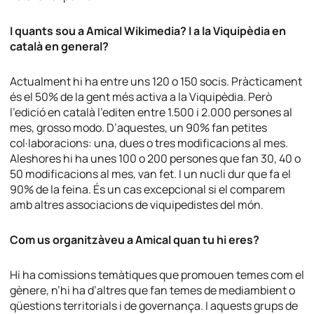
I quants sou a Amical Wikimedia? I a la Viquipèdia en
català en general?
Actualment hi ha entre uns 120 o 150 socis. Pràcticament
és el 50% de la gent més activa a la Viquipèdia. Però
l’edició en català l’editen entre 1.500 i 2.000 persones al
mes, grosso modo. D’aquestes, un 90% fan petites
col·laboracions: una, dues o tres modificacions al mes.
Aleshores hi ha unes 100 o 200 persones que fan 30, 40 o
50 modificacions al mes, van fet. I un nucli dur que fa el
90% de la feina. És un cas excepcional si el comparem
amb altres associacions de viquipedistes del món.
Com us organitzàveu a Amical quan tu hi eres?
Hi ha comissions temàtiques que promouen temes com el
gènere, n’hi ha d’altres que fan temes de mediambient o
qüestions territorials i de governança. I aquests grups de