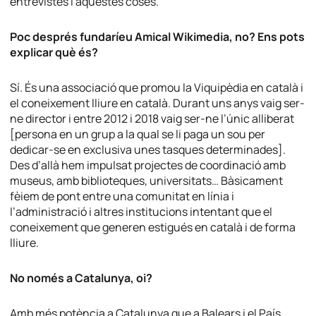
entrevistes i aquestes coses.
Poc després fundaríeu Amical Wikimedia, no? Ens pots
explicar què és?
Sí. És una associació que promou la Viquipèdia en català i
el coneixement lliure en català. Durant uns anys vaig ser-
ne director i entre 2012 i 2018 vaig ser-ne l’únic alliberat
[persona en un grup a la qual se li paga un sou per
dedicar-se en exclusiva unes tasques determinades].
Des d’allà hem impulsat projectes de coordinació amb
museus, amb biblioteques, universitats… Bàsicament
fèiem de pont entre una comunitat en línia i
l’administració i altres institucions intentant que el
coneixement que generen estigués en català i de forma
lliure.
No només a Catalunya, oi?
Amb més potència a Catalunya que a Balears i el País