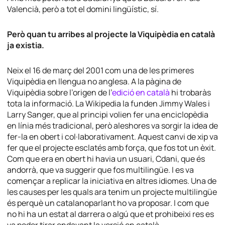
Valencià, però a tot el domini lingüístic, sí.
Però quan tu arribes al projecte la Viquipèdia en català
ja existia.
Neix el 16 de març del 2001 com una de les primeres
Viquipèdia en llengua no anglesa. A la pàgina de
Viquipèdia sobre l’origen de l’
edició en català
hi trobaràs
tota la informació. La
Wikipedia
la funden Jimmy Wales i
Larry Sanger, que al principi volien fer una enciclopèdia
en línia més tradicional, però aleshores va sorgir la idea de
fer-la en obert i col·laborativament. Aquest canvi de xip va
fer que el projecte esclatés amb força, que fos tot un èxit.
Com que era en obert hi havia un usuari, Cdani, que és
andorrà, que va suggerir que fos multilingüe. I es va
començar a replicar la iniciativa en altres idiomes. Una de
les causes per les quals ara tenim un projecte multilingüe
és perquè un catalanoparlant ho va proposar. I com que
no hi ha un estat al darrera o algú que et prohibeixi res es