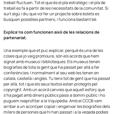
treball fluctuen. Tot el que és el pla estratègic i el pla de
treball es fa a partir de les necessitats de la comunitat. Si
surt algú i diu que vol fer un projecte sobre bolets es
busquen possibles
partners
, i funciona bastant bé.
Explica’ns com funcionen això de les relacions de
partenariat.
Una exemple que et puc explicar, perquè és una de les
coses que jo vaig promoure, són els acords que hem
signat amb museus i biblioteques. Els museus tenen
biografies de tota la gent que ha passat per allà a fer
conferències. I normalment al seu web les tenen en
català, castellà i anglès. Tu tens tot de gent que ha passat
per allà, tot i que els seus textos estan protegits pel
copyright
. Amb un acord canvies que aquell esforç que
s’ha pagat amb diners públics passi a domini públic i ho
puguem reaprofitar a la Viquipèdia. Amb el CCCB vam
arribar a un acord per copiar i enganxar les biografies dels
milers de persones que hi han passat i a la vegada podies