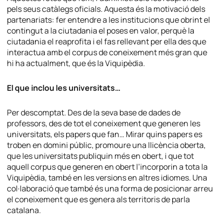
pels seus catàlegs oficials. Aquesta és la motivació dels
partenariats: fer entendre a les institucions que obrint el
contingut a la ciutadania el poses en valor, perquè la
ciutadania el reaprofita i el fas rellevant per ella des que
interactua amb el corpus de coneixement més gran que
hi ha actualment, que és la Viquipèdia.
El que inclou les universitats…
Per descomptat. Des de la seva base de dades de
professors, des de tot el coneixement que generen les
universitats, els
papers
que fan… Mirar quins
papers
es
troben en domini públic, promoure una llicència oberta,
que les universitats publiquin més en obert, i que tot
aquell corpus que generen en obert l’incorporin a tota la
Viquipèdia, també en les versions en altres idiomes. Una
col·laboració que també és una forma de posicionar arreu
el coneixement que es genera als territoris de parla
catalana.